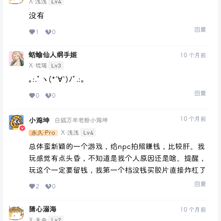
Lv4
X·浅浅
没有
回复
1
0
蛞蝓仙人纲手姬
10 个月前
Lv3
X·琉璃
｡:.ﾟヽ(*´∀`)ﾉﾟ.:｡
回复
0
0
10 个月前
小鸡坤
白狐万年老粉小鸡坤
Lv4
永久·Pro
X·浅浅
总体蛮新颖的一个游戏，给npc拍照赚钱，比较肝。我
玩感觉有点头昏，不知道是我个人原因还是啥。提醒，
玩这个一定要留钱，我第一个档没钱买胶片直接炸杠了
回复
2
0
猜心溺海
10 个月前
Lv2
X·未央