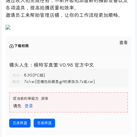
通过收入和完成任务，不断升级和添置新的摄影设备以及
各项道具，提高拍摄质量和效率。
邀请员工来帮助管理店铺，让你的工作流程更加顺畅。
查看
下载权限
镜头人生：模特写真馆 V0.98 官方中文
大小：
8.3G[PC版]
格式：
7z/rar[压缩包后缀是.gif的更改为.7z或.rar]
您当前的等级为
游客
请先
登录
百度网盘
百度网盘