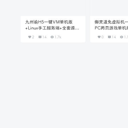
九州谕H5一键VM单机版
御灵道免虚拟机
+Linux手工服务端+全套源码
PC网页游戏单机
+授权后台
游
2
14
1.7k
0
14
1.