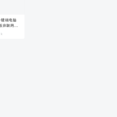
一键端电脑
版非联网页
1k