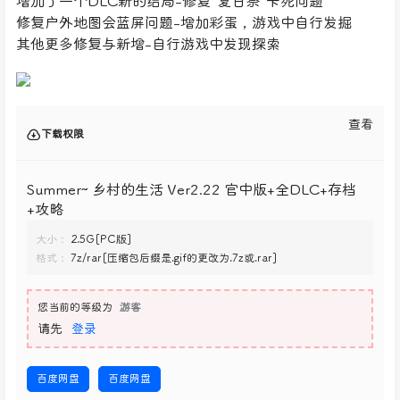
增加了一个DLC新的结局-修复“夏日祭”卡死问题
修复户外地图会蓝屏问题-增加彩蛋，游戏中自行发掘
其他更多修复与新增-自行游戏中发现探索
查看
下载权限
Summer~ 乡村的生活 Ver2.22 官中版+全DLC+存档
+攻略
大小：
2.5G[PC版]
格式：
7z/rar[压缩包后缀是.gif的更改为.7z或.rar]
您当前的等级为
游客
请先
登录
百度网盘
百度网盘