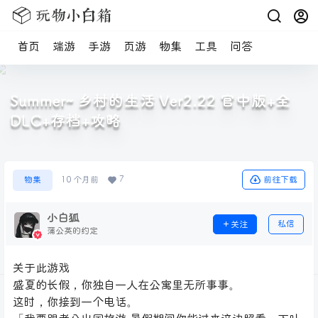
首页
端游
手游
页游
物集
工具
问答
Summer~ 乡村的生活 Ver2.22 官中版+全
DLC+存档+攻略
7
前往下载
物集
10 个月前
小白狐
私信
关注
蒲公英的约定
关于此游戏
盛夏的长假，你独自一人在公寓里无所事事。
这时，你接到一个电话。