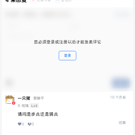
4 条回复
文章作者
管理员
A
M
欢迎您，新朋友，感谢参与互动！
确认修改
您必须登录或注册以后才能发表评论
登录
提交
10 个月前
一只猪
爱躺平
Lv3
X·琉璃
请问是步兵还是骑兵
回复
0
0