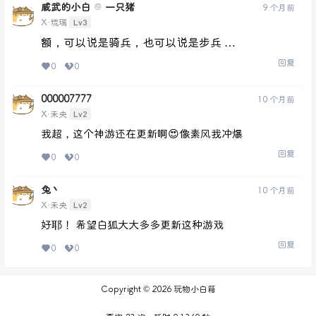
威武的小白
一只猪
@
9 个月前
Lv3
X·琉璃
额，可以说是骑兵，也可以说是步兵 …
回复
0
0
000007777
10 个月前
Lv2
X·未央
我超，这个神游还在更新啊😍像素风我冲爆
回复
0
0
兔丶
10 个月前
Lv2
X·未央
好耶！ 希望白狐大大多多更新这种游戏
回复
0
0
Copyright © 2026
玩物小白箱