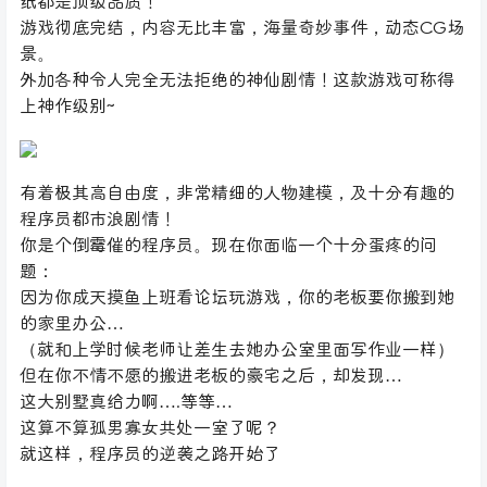
纸都是顶级品质！
游戏彻底完结，内容无比丰富，海量奇妙事件，动态CG场
景。
外加各种令人完全无法拒绝的神仙剧情！这款游戏可称得
上神作级别~
有着极其高自由度，非常精细的人物建模，及十分有趣的
程序员都市浪剧情！
你是个倒霉催的程序员。现在你面临一个十分蛋疼的问
题：
因为你成天摸鱼上班看论坛玩游戏，你的老板要你搬到她
的家里办公…
（就和上学时候老师让差生去她办公室里面写作业一样）
但在你不情不愿的搬进老板的豪宅之后，却发现…
这大别墅真给力啊….等等…
这算不算孤男寡女共处一室了呢？
就这样，程序员的逆袭之路开始了