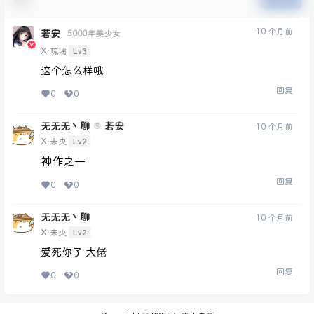
10 个月前
若安
5000年美少女
Lv3
X·琉璃
这个怎么样哦
回复
0
0
无无无丶聊
若安
@
10 个月前
Lv2
X·未央
神作之一
回复
0
0
无无无丶聊
10 个月前
Lv2
X·未央
爱死你了 大佬
回复
0
0