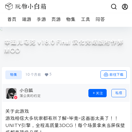
首页
端游
手游
页游
物集
工具
问答
幸运儿马克 v18.0 Final 汉化完结版附作弊
MOD
5
前往下载
物集
10 个月前
小白狐
私信
关注
蒲公英的约定
关于此游戏
游戏相信大多玩家都有所了解~毕竟~这画面太美了！！
UNITY引擎，全程高质量3DCG！每个场景拿来当屏保壁