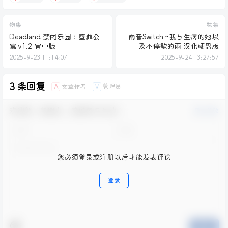
物集
物集
Deadland 禁闭乐园：堕罪公
雨音Switch ~我与生病的她以
寓 v1.2 官中版
及不停歇的雨 汉化硬盘版
2025-9-23 11:14:07
2025-9-24 13:27:57
3 条回复
文章作者
管理员
A
M
欢迎您，新朋友，感谢参与互动！
确认修改
您必须登录或注册以后才能发表评论
登录
提交