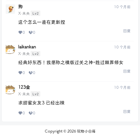
狗
10 个月前
Lv2
X·未央
这个怎么一直在更新捏
回复
0
0
laikankan
10 个月前
Lv2
X·未央
经典好东西！我愿称之横版过关之神~胜过棘罪修女
回复
0
0
123金
10 个月前
Lv2
X·未央
求甜蜜女友3 已经出辣
回复
0
0
Copyright © 2026
玩物小白箱