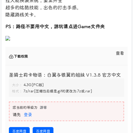
捏人能换装系统，要素齐全
超多的炫酷技能，出色的打击手感。
隐藏路线关卡。
PS：路径不要用中文，游玩请点进Game文件夹
查看
下载权限
圣骑士莉卡物语：白翼与银翼的姐妹 V1.3.8 官方中文
大小：
4.3G[PC版]
格式：
7z/rar[压缩包后缀是.gif的更改为.7z或.rar]
您当前的等级为
游客
请先
登录
百度网盘
百度网盘