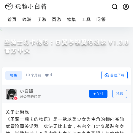
首页
端游
手游
页游
物集
工具
问答
圣骑士莉卡物语：白翼与银翼的姐妹 V1.3.8
官方中文
4
前往下载
物集
10 个月前
小白狐
私信
关注
蒲公英的约定
关于此游戏
《‎圣骑士莉卡的物语》是一款以美少女为主角的横向卷轴
式冒险闯关游戏，玩法无比丰富，有完全自定义服装和身