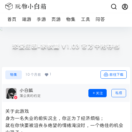
首页
端游
手游
页游
物集
工具
问答
恋爱庄园-家教篇 V1.03 官方中附存档
1
前往下载
物集
10 个月前
小白狐
私信
关注
蒲公英的约定
关于此游戏
身为一名失业的前实况主，你正为了经济烦恼；
就在你快要被沮丧与绝望的情绪淹没时，一个绝佳的机会