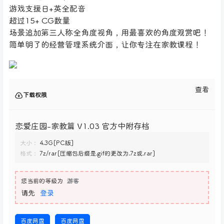
游戏支援日+英全配音
超过15+ CG数量
场景追加第三人称全角度视角，用最喜欢的角度观赏吧！
简单明了的经营管理系统介面，让你专注在家教课程！
查看
下载权限
恋爱庄园-家教篇 V1.03 官方中附存档
大小：
4.3G[PC版]
格式：
7z/rar[压缩包后缀是.gif的更改为.7z或.rar]
您当前的等级为
游客
请先
登录
百度网盘
百度网盘