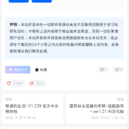
声明：
本站所发布的一切软件资源均来自于互联网仅限用于学习和
研究目的；不得将上述内容用于商业或非法用途，否则一切后果请
用户自负；本站所有软件信息来自网络版权争议与本站无关；您必
须在下载后的24个小时之内从您的电脑中彻底删除上述内容。如有
侵权请与我们联系处理。
1
0
海报分享
收藏
Dark
SLG
物集
物集
导演的生活! V1.239 官方中文
爱丽丝与恶魔的牢狱~逃脱游戏
附存档
~ ver1.21 AI汉化版
2025-9-30 9:48:44
2025-9-30 11:02:12