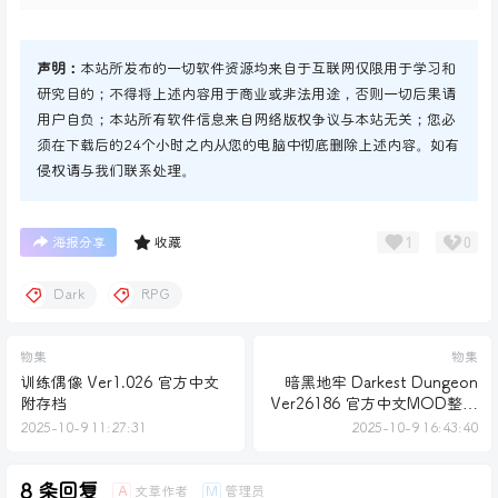
声明：
本站所发布的一切软件资源均来自于互联网仅限用于学习和
研究目的；不得将上述内容用于商业或非法用途，否则一切后果请
用户自负；本站所有软件信息来自网络版权争议与本站无关；您必
须在下载后的24个小时之内从您的电脑中彻底删除上述内容。如有
侵权请与我们联系处理。
1
0
海报分享
收藏
Dark
RPG
物集
物集
训练偶像 Ver1.026 官方中文
暗黑地牢 Darkest Dungeon
附存档
Ver26186 官方中文MOD整合
版
2025-10-9 11:27:31
2025-10-9 16:43:40
8 条回复
文章作者
管理员
A
M