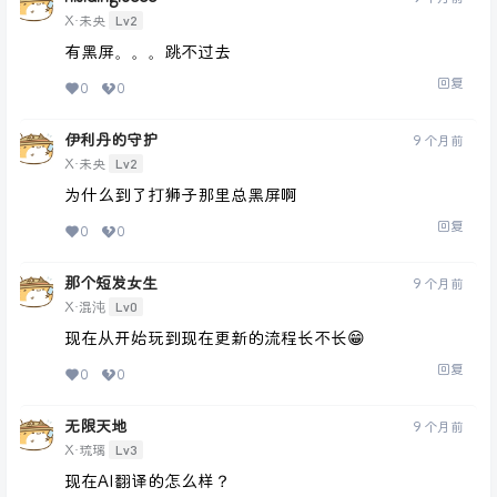
Lv2
X·未央
有黑屏。。。跳不过去
回复
0
0
伊利丹的守护
9 个月前
Lv2
X·未央
为什么到了打狮子那里总黑屏啊
回复
0
0
那个短发女生
9 个月前
Lv0
X·混沌
现在从开始玩到现在更新的流程长不长😁
回复
0
0
无限天地
9 个月前
Lv3
X·琉璃
现在AI翻译的怎么样？