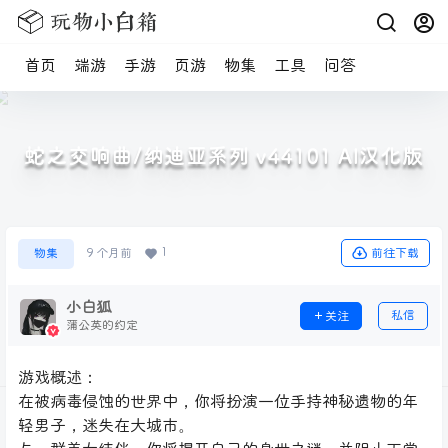
首页
端游
手游
页游
物集
工具
问答
蛇之交响曲/纳迪亚系列 v44101 AI汉化版
1
前往下载
物集
9 个月前
小白狐
私信
关注
蒲公英的约定
游戏概述：
在被病毒侵蚀的世界中，你将扮演一位手持神秘遗物的年
轻男子，迷失在大城市。