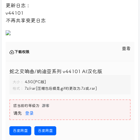
更新日志：
v44101
不再共享变更日志
查看
下载权限
蛇之交响曲/纳迪亚系列 v44101 AI汉化版
大小：
4.5G[PC版]
格式：
7z/rar[压缩包后缀是.gif的更改为.7z或.rar]
您当前的等级为
游客
请先
登录
百度网盘
百度网盘