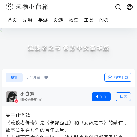
首页
端游
手游
页游
物集
工具
问答
流浪者之书 官方中文豪华版
1
前往下载
物集
9 个月前
小白狐
私信
关注
蒲公英的约定
关于此游戏
《流放者传奇》是《卡努西亚》和《女奴之书》的续作，
故事发生在前作的百年之后。