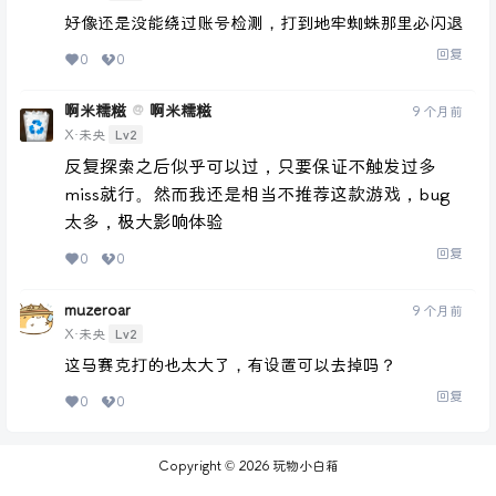
好像还是没能绕过账号检测，打到地牢蜘蛛那里必闪退
回复
0
0
啊米糯糍
啊米糯糍
@
9 个月前
Lv2
X·未央
反复探索之后似乎可以过，只要保证不触发过多
miss就行。然而我还是相当不推荐这款游戏，bug
太多，极大影响体验
回复
0
0
muzeroar
9 个月前
Lv2
X·未央
这马赛克打的也太大了，有设置可以去掉吗？
回复
0
0
Copyright © 2026
玩物小白箱