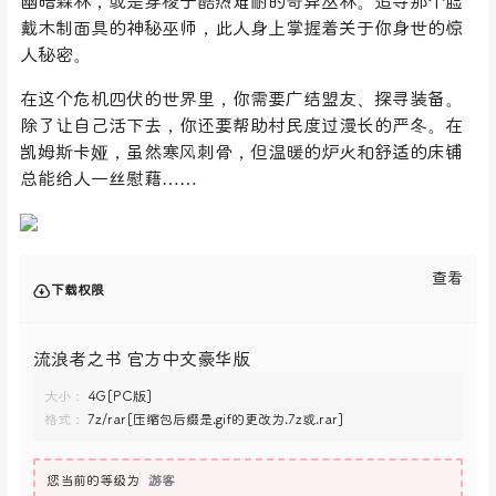
幽暗森林，或是穿梭于酷热难耐的奇异丛林。追寻那个脸
戴木制面具的神秘巫师，此人身上掌握着关于你身世的惊
人秘密。
在这个危机四伏的世界里，你需要广结盟友、探寻装备。
除了让自己活下去，你还要帮助村民度过漫长的严冬。在
凯姆斯卡娅，虽然寒风刺骨，但温暖的炉火和舒适的床铺
总能给人一丝慰藉……
查看
下载权限
流浪者之书 官方中文豪华版
大小：
4G[PC版]
格式：
7z/rar[压缩包后缀是.gif的更改为.7z或.rar]
您当前的等级为
游客