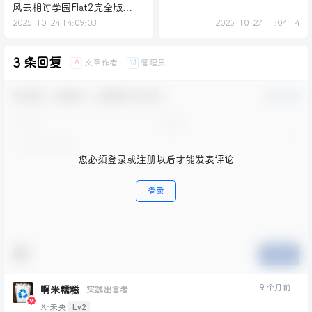
风云相讨学园Flat2完全版
V5.0汉化
2025-10-24 14:09:03
2025-10-27 11:04:14
3 条回复
文章作者
管理员
A
M
欢迎您，新朋友，感谢参与互动！
确认修改
您必须登录或注册以后才能发表评论
登录
提交
9 个月前
啊米糯糍
实践出言者
Lv2
X·未央