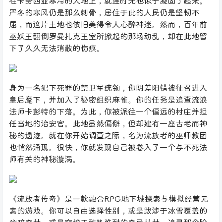
在卡努西亚寒冷的大地上，就连时光也似乎凝固了起来。
严冬的寒风仍是那么刺骨，居住于此的人民仍是坚韧不
屈，而这片土地也依旧美得令人心醉神迷。然而，百年前
巫妖王翻倒罗曼扎克王室所掀起的那场动乱，却在此地留
下了久久无法消散的伤痕。
身为一名犯下死罪的禁卫军统领，你阴差阳错被征召进入
皇后麾下，并加入了秘密组织麻雀。你的任务是追查流浪
法师卡彭特的下落。为此，你被派往一个偏远的村庄并担
任当地的治安官。此地虽然偏僻，但却建有一座古老而神
秘的遗迹。就在你开始调查之际，名为流放者的巫师教团
也悄然涌现。很快，你就发现自己被卷入了一个与不死法
师有关的神秘漩涡。
《流放者传奇》是一款融合RPG地下城探索与模拟经营元
素的游戏。你可以自由选择性别，或是跋涉于冰雪覆盖的