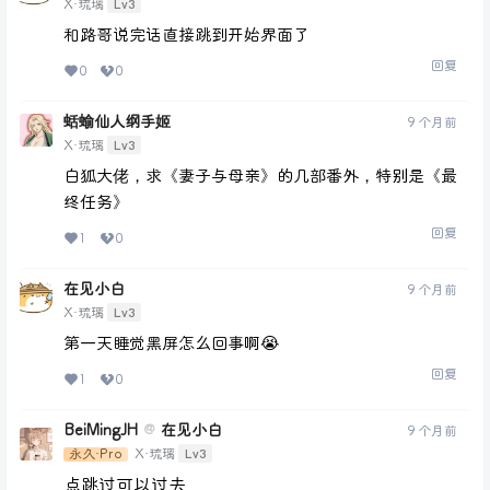
Lv3
X·琉璃
和路哥说完话直接跳到开始界面了
回复
0
0
蛞蝓仙人纲手姬
9 个月前
Lv3
X·琉璃
白狐大佬，求《妻子与母亲》的几部番外，特别是《最
终任务》
回复
1
0
在见小白
9 个月前
Lv3
X·琉璃
第一天睡觉黑屏怎么回事啊😭
回复
1
0
BeiMingJH
在见小白
@
9 个月前
Lv3
永久·Pro
X·琉璃
点跳过可以过去