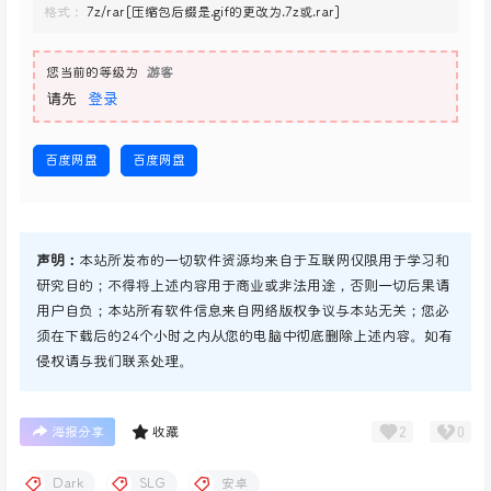
格式：
7z/rar[压缩包后缀是.gif的更改为.7z或.rar]
您当前的等级为
游客
请先
登录
百度网盘
百度网盘
声明：
本站所发布的一切软件资源均来自于互联网仅限用于学习和
研究目的；不得将上述内容用于商业或非法用途，否则一切后果请
用户自负；本站所有软件信息来自网络版权争议与本站无关；您必
须在下载后的24个小时之内从您的电脑中彻底删除上述内容。如有
侵权请与我们联系处理。
2
0
海报分享
收藏
Dark
SLG
安卓