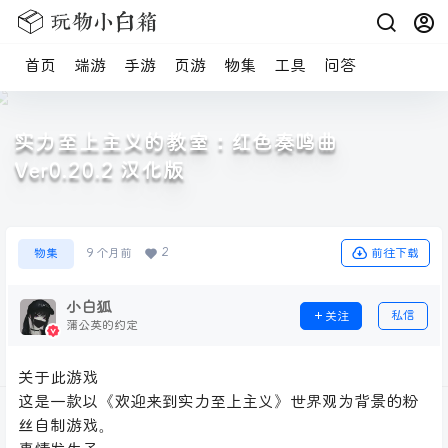
首页
端游
手游
页游
物集
工具
问答
实力至上主义的教室：红色奏鸣曲
Ver0.20.2 汉化版
2
前往下载
物集
9 个月前
小白狐
私信
关注
蒲公英的约定
关于此游戏
这是一款以《欢迎来到实力至上主义》世界观为背景的粉
丝自制游戏。