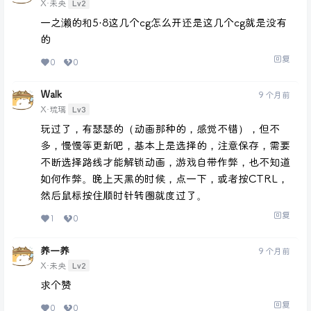
Lv2
X·未央
一之濑的和5·8这几个cg怎么开还是这几个cg就是没有
的
回复
0
0
Walk
9 个月前
Lv3
X·琉璃
玩过了，有瑟瑟的（动画那种的，感觉不错），但不
多，慢慢等更新吧，基本上是选择的，注意保存，需要
不断选择路线才能解锁动画，游戏自带作弊，也不知道
如何作弊。晚上天黑的时候，点一下，或者按CTRL，
然后鼠标按住顺时针转圈就度过了。
回复
1
0
养一养
9 个月前
Lv2
X·未央
求个赞
回复
0
0