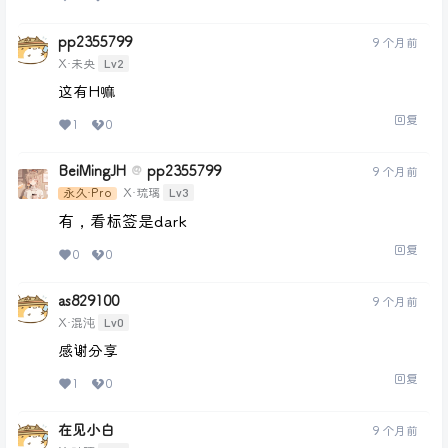
pp2355799
9 个月前
Lv2
X·未央
这有H嘛
回复
1
0
BeiMingJH
pp2355799
@
9 个月前
Lv3
永久·Pro
X·琉璃
有，看标签是dark
回复
0
0
as829100
9 个月前
Lv0
X·混沌
感谢分享
回复
1
0
在见小白
9 个月前