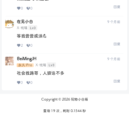
回复
0
0
在见小白
9 个月前
Lv3
X·琉璃
等我尝尝咸淡💪
回复
2
0
BeiMingJH
9 个月前
Lv3
永久·Pro
X·琉璃
社会我路哥，人狠话不多
回复
3
0
Copyright © 2026
玩物小白箱
查询 19 次，耗时 0.1544 秒