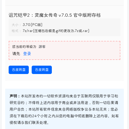
诅咒铠甲2：灵魔女传奇 v7.0.5 官中版附存档
大小：
3.7G[PC版]
格式：
7z/rar[压缩包后缀是.gif的更改为.7z或.rar]
您当前的等级为
游客
请先
登录
百度网盘
百度网盘
声明：
本站所发布的一切软件资源均来自于互联网仅限用于学习和
研究目的；不得将上述内容用于商业或非法用途，否则一切后果请
用户自负；本站所有软件信息来自网络版权争议与本站无关；您必
须在下载后的24个小时之内从您的电脑中彻底删除上述内容。如有
侵权请与我们联系处理。