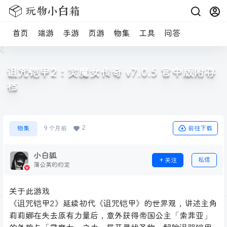
首页
端游
手游
页游
物集
工具
问答
诅咒铠甲2：灵魔女传奇 v7.0.5 官中版附存
档
2
前往下载
物集
9 个月前
小白狐
私信
关注
蒲公英的约定
关于此游戏
《诅咒铠甲2》延续初代《诅咒铠甲》的世界观，讲述主角
莉莉娜在失去原有力量后，意外获得帝国公主「索菲亚」