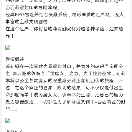
的外貌与「灵魔女」之力，展开寻找圣物、解除诅咒铠甲
西西莉亚封印的危险旅程。
经典RPG冒险并结合变身系统，精彩细腻的世界观、庞大
丰富的主线支线剧情，
在这个世界，你将目睹莉莉娜如何跨越各种考验，迎来结
局！
剧情概述
莉莉娜在一次事件力量遭到封印，并意外的获得了帝国公
主-索菲亚的外貌与「灵魔女」之力。为了找到圣物，莉莉
娜将以公主与灵魔女的双重身分踏上危机四伏的旅程，不
过…在这个疯狂的世界，败北的结果…可不仅仅是付出生
命那麽简单！成为魔女犬、供奉不死生物、把自己的魔力
做为容器酿酒…一切都是为了解除诅咒铠甲-西西莉亚的封
印…..