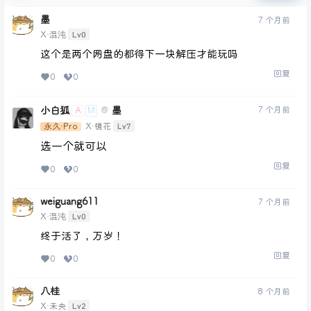
墨
7 个月前
Lv0
X·混沌
这个是两个网盘的都得下一块解压才能玩吗
回复
0
0
小白狐
墨
7 个月前
@
A
M
Lv7
永久·Pro
X·镜花
选一个就可以
回复
0
0
weiguang611
7 个月前
Lv0
X·混沌
终于活了，万岁！
回复
0
0
八桂
8 个月前
Lv2
X·未央