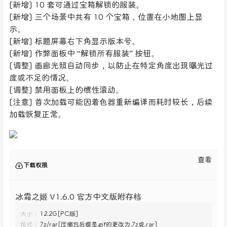
[新增] 10 套可通过宝箱解锁的服装。
[新增] 三个场景中共有 10 个宝箱，位置在小地图上显
示。
[新增] 标题屏幕右下角显示版本号。
[新增] 作弊面板中 “解锁所有服装” 按钮。
[调整] 画廊光照自动同步，以防止在特定角度出现曝光过
度或不足的情况。
[调整] 禁用面板上的惯性滚动。
[注意] 首次加载可能因着色器重新编译而耗时较长，后续
加载恢复正常。
查看
下载权限
冰霜之姬 V1.6.0 官方中文版附存档
大小：
12.2G[PC版]
格式：
7z/rar[压缩包后缀是.gif的更改为.7z或.rar]