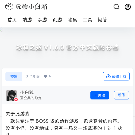
首页
端游
手游
页游
物集
工具
问答
冰霜之姬 V1.6.0 官方中文版附存档
4
前往下载
物集
8 个月前
小白狐
私信
关注
蒲公英的约定
关于此游戏
一款只专注于 BOSS 战的动作游戏，包含露骨的内容。
没有小怪、没有地城，只有一场又一场紧凑的 1 对 1 决