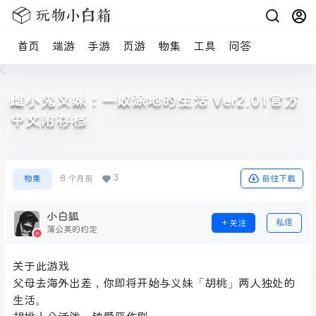
首页
端游
手游
页游
物集
工具
问答
雌小鬼义妹：一败涂地的生活 Ver2.01官方
中文附存档
3
前往下载
物集
8 个月前
小白狐
私信
关注
蒲公英的约定
关于此游戏
父母去海外出差，你即将开始与义妹「胡桃」两人独处的
生活。