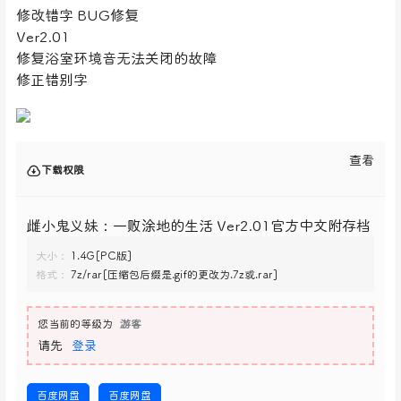
修改错字 BUG修复
Ver2.01
修复浴室环境音无法关闭的故障
修正错别字
查看
下载权限
雌小鬼义妹：一败涂地的生活 Ver2.01官方中文附存档
大小：
1.4G[PC版]
格式：
7z/rar[压缩包后缀是.gif的更改为.7z或.rar]
您当前的等级为
游客
请先
登录
百度网盘
百度网盘