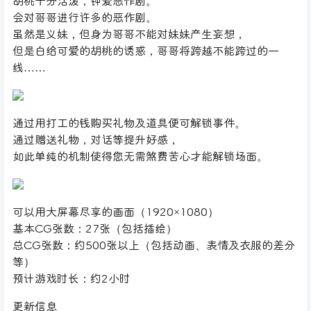
胡桃十分活泼，钟爱恶作剧。
会对哥哥进行许多的恶作剧。
虽然是义妹，但身为哥哥不能对妹妹产生妄想，
但是白给可爱的胡桃的诱惑，哥哥将跨越不能跨过的一
线……
通过用打工的钱购买礼物及道具便可解锁事件。
通过赠送礼物，对话等提升好感，
如此单纯的机制使得您无需煞费苦心才能解锁场面。
可以用大屏幕尽享的画面（1920×1080）
基本CG张数：27张（包括插绘）
总CG张数：约500张以上（包括动画、表情及衣服的差分
等）
预计游戏时长：约2小时
更新信息