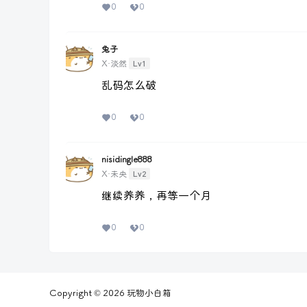
0
0
兔子
Lv1
X·淡然
乱码怎么破
0
0
nisidingle888
Lv2
X·未央
继续养养，再等一个月
0
0
Copyright © 2026
玩物小白箱