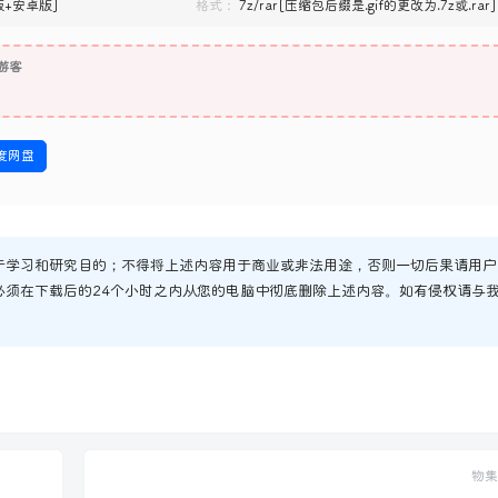
C版+安卓版]
格式：
7z/rar[压缩包后缀是.gif的更改为.7z或.rar]
游客
度网盘
于学习和研究目的；不得将上述内容用于商业或非法用途，否则一切后果请用户
必须在下载后的24个小时之内从您的电脑中彻底删除上述内容。如有侵权请与
物集