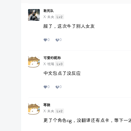
敢死队
Lv2
X·未央
服了，这次牛了别人女友
0
0
可爱的昵称
Lv3
X·琉璃
中文包点了没反应
0
0
荨晓
Lv2
X·未央
更了个角色cg，没翻译还有点卡，等下一