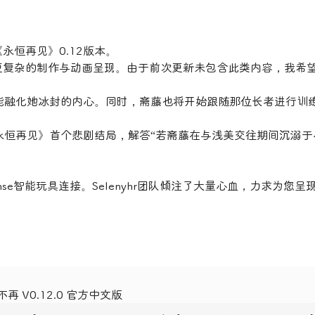
恒再见》0.12版本。
更复杂的制作与动画呈现。由于前次更新未包含此类内容，我希
许能融化她冰封的内心。同时，斋藤也将开始跟随那位长者进行训
《永恒再见》首个悲剧结局，解答“若斋藤在与浅美交往期间沉溺于
。
nse智能玩具连接。Selenyhr团队倾注了大量心血，力求为您呈
再 V0.12.0 官方中文版