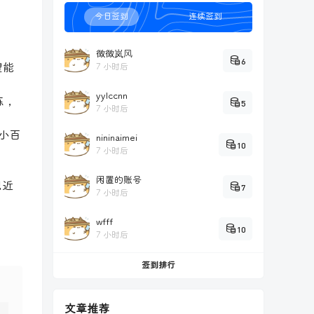
今日签到
连续签到
微微岚风
6
望能
7 小时后
yylccnn
练，
5
7 小时后
小百
nininaimei
10
7 小时后
闲置的账号
现近
7
7 小时后
wfff
10
7 小时后
签到排行
文章推荐