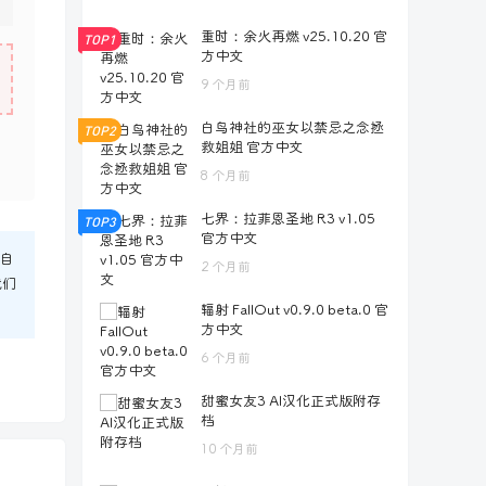
重时：余火再燃 v25.10.20 官
TOP1
方中文
9 个月前
白鸟神社的巫女以禁忌之念拯
TOP2
救姐姐 官方中文
8 个月前
七界：拉菲恩圣地 R3 v1.05
TOP3
官方中文
自
2 个月前
我们
辐射 FallOut v0.9.0 beta.0 官
方中文
6 个月前
甜蜜女友3 AI汉化正式版附存
档
10 个月前