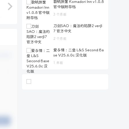
歌鸲旅馆 Komadori Inn v1.0.8
官中版附存档
3 个月前
刀剑SAO：魔法的陷阱2 verβ
7 官方中文
2 个月前
爱与情：二垒 L&S Second Ba
se V25.6.0c 汉化版
认修改
1 年前
提交