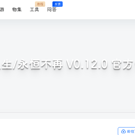
教程
反馈
游
物集
工具
问答
生/永恒不再 V0.12.0 官
前往