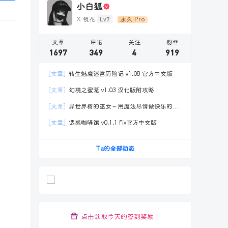
小白狐
Lv7
X·镜花
永久·Pro
文章
评论
关注
粉丝
1697
349
4
919
[文章]
转生魅魔迷宫历险记 v1.08 官方中文版
[文章]
幻境之蜜笼 v1.03 汉化版附攻略
[文章]
异世界树的巫女～用魔法尽情做快乐的事
Ver.S1.1官方中文
[文章]
诱惑咖啡馆 v0.1.1 Fix官方中文版
Ta的全部动态
点击领取今天的签到奖励！