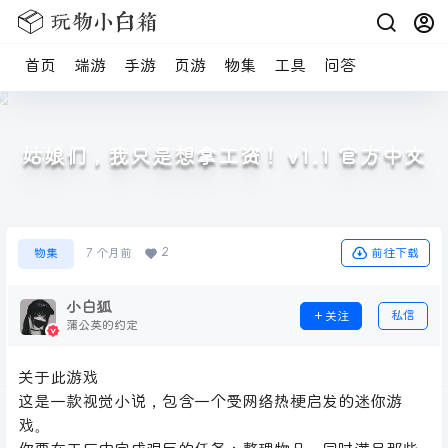
首页
端游
手游
页游
物集
工具
问答
姑娘们，我只是想拿工资！ v1.1 官方中文
2
前往下载
物集
7 个月前
小白狐
私信
关注
蒲公英的约定
关于此游戏
这是一款视觉小说，包含一个受网络热梗启发的迷你游
戏。