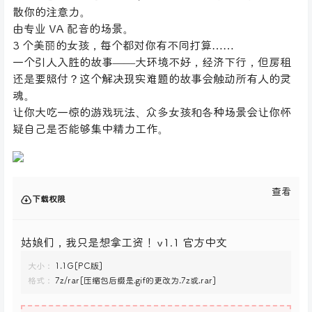
散你的注意力。
由专业 VA 配音的场景。
3 个美丽的女孩，每个都对你有不同打算……
一个引人入胜的故事——大环境不好，经济下行，但房租
还是要照付？这个解决现实难题的故事会触动所有人的灵
魂。
让你大吃一惊的游戏玩法、众多女孩和各种场景会让你怀
疑自己是否能够集中精力工作。
查看
下载权限
姑娘们，我只是想拿工资！ v1.1 官方中文
大小：
1.1G[PC版]
格式：
7z/rar[压缩包后缀是.gif的更改为.7z或.rar]