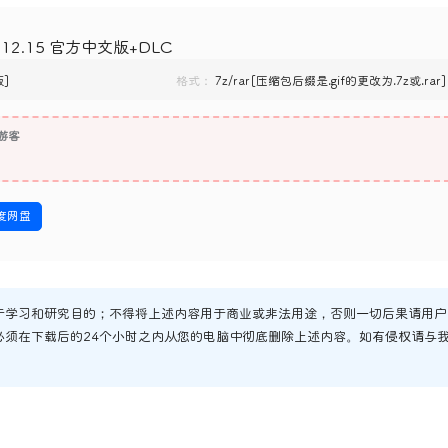
.12.15 官方中文版+DLC
版]
格式：
7z/rar[压缩包后缀是.gif的更改为.7z或.rar]
游客
度网盘
于学习和研究目的；不得将上述内容用于商业或非法用途，否则一切后果请用户
必须在下载后的24个小时之内从您的电脑中彻底删除上述内容。如有侵权请与