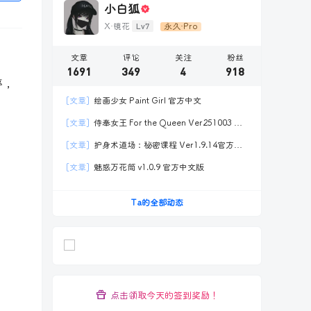
小白狐
Lv7
X·镜花
永久·Pro
文章
评论
关注
粉丝
1691
349
4
918
停，
[文章]
绘画少女 Paint Girl 官方中文
[文章]
侍奉女王 For the Queen Ver251003 官
方中文2DLC
[文章]
护身术道场：秘密课程 Ver1.9.14官方中
文全DLC
[文章]
魅惑万花筒 v1.0.9 官方中文版
Ta的全部动态
点击领取今天的签到奖励！