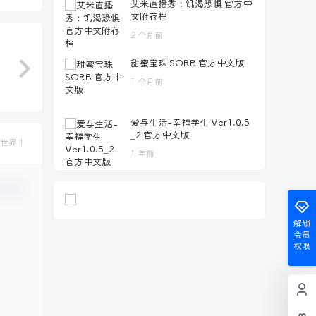
艾米直播秀：饥渴恐惧 官方中
文附存档
2 个月前
甜蜜宝珠 SORB 官方中文版
1 个月前
爱与生活-幸福学生 Ver1.0.5
_2 官方中文版
个世界！
1 年前
认修改
解锁
会员
权限