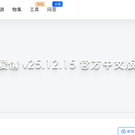
教程
反馈
游
物集
工具
问答
情 v25.12.15 官方中文
前往