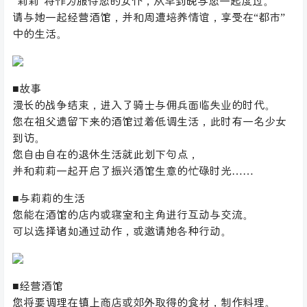
“莉莉”将作为服侍您的女仆，从早到晚与您一起度过。
请与她一起经营酒馆，并和周遭培养情谊，享受在“都市”
中的生活。
■故事
漫长的战争结束，进入了骑士与佣兵面临失业的时代。
您在祖父遗留下来的酒馆过着低调生活，此时有一名少女
到访。
您自由自在的退休生活就此划下句点，
并和莉莉一起开启了振兴酒馆生意的忙碌时光……
■与莉莉的生活
您能在酒馆的店内或寝室和主角进行互动与交流。
可以选择诸如通过动作，或邀请她各种行动。
■经营酒馆
您将要调理在镇上商店或郊外取得的食材，制作料理。