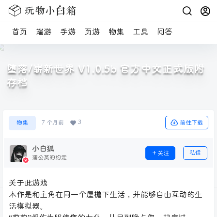
首页
端游
手游
页游
物集
工具
问答
堕落/崭新世界 V1.0.5b 官方中文正式版附
存档
3
前往下载
物集
7 个月前
小白狐
私信
关注
蒲公英的约定
关于此游戏
本作是和主角在同一个屋檐下生活，并能够自由互动的生
活模拟器。