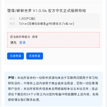
堕落/崭新世界 V1.0.5b 官方中文正式版附存档
大小：
1.3G[PC版]
格式：
7z/rar[压缩包后缀是.gif的更改为.7z或.rar]
您当前的等级为
游客
请先
登录
百度网盘
百度网盘
声明：
本站所发布的一切软件资源均来自于互联网仅限用于学习和
研究目的；不得将上述内容用于商业或非法用途，否则一切后果请
用户自负；本站所有软件信息来自网络版权争议与本站无关；您必
须在下载后的24个小时之内从您的电脑中彻底删除上述内容。如有
侵权请与我们联系处理。