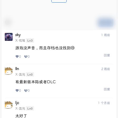
提交
sky
1 周前
Lv3
X·琉璃
游戏没声音，而且存档也没找到😢
回复
0
0
lln
2 周前
Lv0
X·混沌
有最新版本吗或者DLC
回复
0
0
ljc
1 个月前
Lv0
X·混沌
太好了