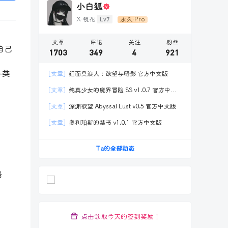
小白狐
Lv7
X·镜花
永久·Pro
文章
评论
关注
粉丝
自己
1703
349
4
921
各类
[文章]
红面具浪人：欲望与暗影 官方中文版
[文章]
纯真少女的魔界冒险 SS v1.0.7 官方中文
版
[文章]
深渊欲望 Abyssal Lust v0.5 官方中文版
[文章]
奥利珀斯的禁书 v1.0.1 官方中文版
Ta的全部动态
路
点击领取今天的签到奖励！