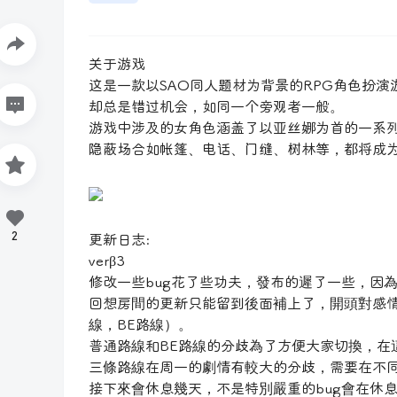
关于游戏
这是一款以SAO同人题材为背景的RPG角色扮
却总是错过机会，如同一个旁观者一般。
游戏中涉及的女角色涵盖了以亚丝娜为首的一系
隐蔽场合如帐篷、电话、门缝、树林等，都将成
2
更新日志:
verβ3
修改一些bug花了些功夫，發布的遲了一些，因
回想房間的更新只能留到後面補上了，開頭對感
線，BE路線）。
普通路線和BE路線的分歧為了方便大家切換，在
三條路線在周一的劇情有較大的分歧，需要在不
接下來會休息幾天，不是特別嚴重的bug會在休