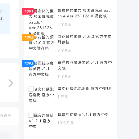
哥布林的巢穴 战国饿鬼道 pat
TOP1
自
ch.4 Ver.251126 AI汉化版
我们
5 个月前
凉花酱的烦恼 v1.0.3 官方中文
TOP2
附存档
2 个月前
普涅拉与魔法灵药 v1.1 官方中
TOP3
文版
1 个月前
暗文化祭泡泡浴街 官方中文版
1 周前
福音的使徒 V1.1.1 官方中文
我自己
10 个月前
认修改