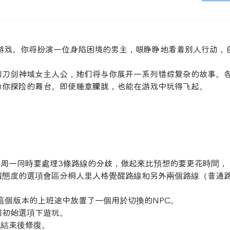
演游戏。你将扮演一位身陷困境的男主，眼睁睁地看着别人行动，
列刀剑神域女主人公，她们将与你展开一系列错综复杂的故事。
为你探险的舞台。即使睡意朦胧，也能在游戏中玩得飞起。
為周一同時要處理3條路線的分歧，做起來比預想的要更花時間，
情態度的選項會區分桐人里人格覺醒路線和另外兩個路線（普通
這個版本的上班途中放置了一個用於切換的NPC。
同初始選項下遊玩。
息結束後修復。