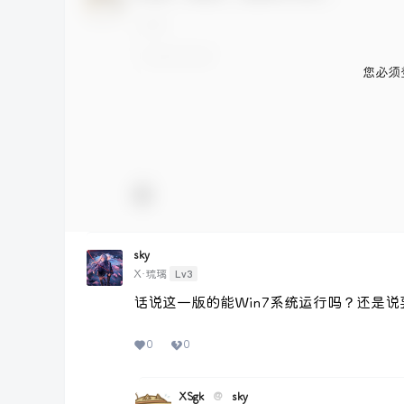
您必须
sky
Lv3
X·琉璃
话说这一版的能Win7系统运行吗？还是说
0
0
XSgk
@
sky