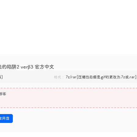
的陷阱2 verβ3 官方中文
版]
格式：
7z/rar[压缩包后缀是.gif的更改为.7z或.rar]
游客
度网盘