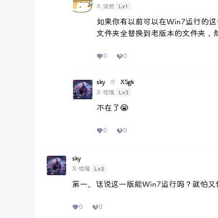
Lv1
X·淡然
如果你有以前可以在Win7运行的
文件夹全替换到老版本的文件夹，
0
0
sky
@
XSgk
Lv3
X·琉璃
不在了😭
0
0
sky
Lv3
X·琉璃
第一。话说这一版能Win7运行吗？就怕
0
0