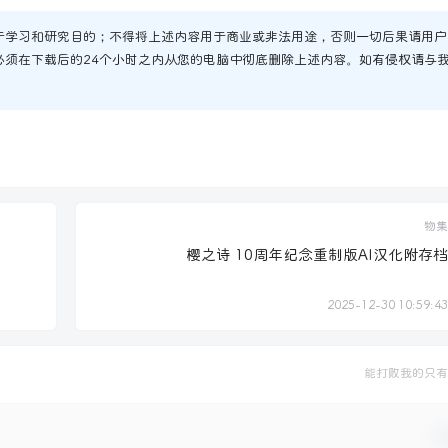
于学习和研究目的；不得将上述内容用于商业或非法用途，否则一切后果请用户
必须在下载后的24个小时之内从您的电脑中彻底删除上述内容。如有侵权请与
物集
樱之诗 10周年纪念重制版AI汉化附存档
2025-12-30 10:59:43
能打败我的只有
确