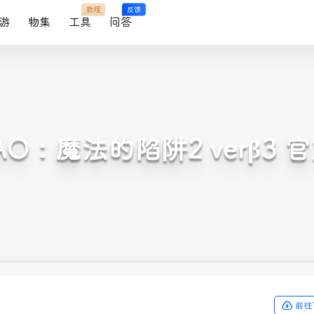
教程
反馈
游
物集
工具
问答
AO：魔法的陷阱2 verβ3 
前往