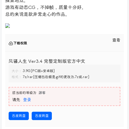
探索地点。
游戏有动态CG，不掉帧，质量十分好。
总的来说是款非常走心的作品。
查看
下载权限
风骚人生 Ver3.4 完整定制版官方中文
大小：
3.9G[PC版+安卓版]
格式：
7z/rar[压缩包后缀是.gif的更改为.7z或.rar]
您当前的等级为
游客
请先
登录
百度网盘
百度网盘