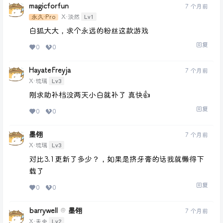
magicforfun
7 个月前
Lv1
永久·Pro
X·淡然
白狐大大，求个永远的粉丝这款游戏
回复
0
0
HayateFreyja
7 个月前
Lv3
X·琉璃
刚求助补档没两天小白就补了 真快👍
回复
0
0
墨翎
7 个月前
Lv3
X·琉璃
对比3.1更新了多少？，如果是挤牙膏的话我就懒得下
载了
回复
0
0
barrywell
墨翎
@
7 个月前
Lv2
X·未央