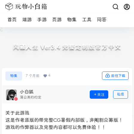
首页
端游
手游
页游
物集
工具
问答
风骚人生 Ver3.4 完整定制版官方中文
4
前往下载
物集
7 个月前
小白狐
私信
关注
蒲公英的约定
关于此游戏
这是作者原版的带完整CG暑假内部版，非阉割众筹版！
游戏的作弊器以及完整内容都可以免费体验！！