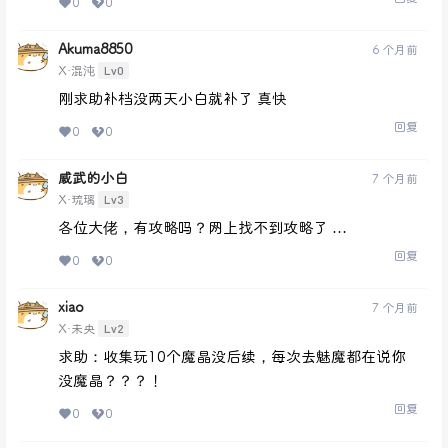
0
0
Akuma8850
6 个月前
Lv0
X·混沌
刚求助补档没两天小白就补了 真快
回复
0
0
威武的小白
7 个月前
Lv3
X·琉璃
各位大佬，有攻略吗？网上找不到攻略了 …
回复
0
0
xiao
7 个月前
Lv2
X·未央
求助：收集玩10个魔晶没后续，每次去魅魔都在说你
没魔晶？？？！
回复
0
0