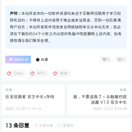
声明：
本站所发布的一切软件资源均来自于互联网仅限用于学习和
研究目的；不得将上述内容用于商业或非法用途，否则一切后果请
用户自负；本站所有软件信息来自网络版权争议与本站无关；您必
须在下载后的24个小时之内从您的电脑中彻底删除上述内容。如有
侵权请与我们联系处理。
4
0
海报分享
收藏
Dark
RPG
安卓
物集
物集
巨龙征服者 官方中文+存档
姐，不要追我了～与魅魔的捉
迷藏 V1.0 官方中文
2025-12-30 11:16:16
2025-12-31 9:34:49
13 条回复
文章作者
管理员
A
M