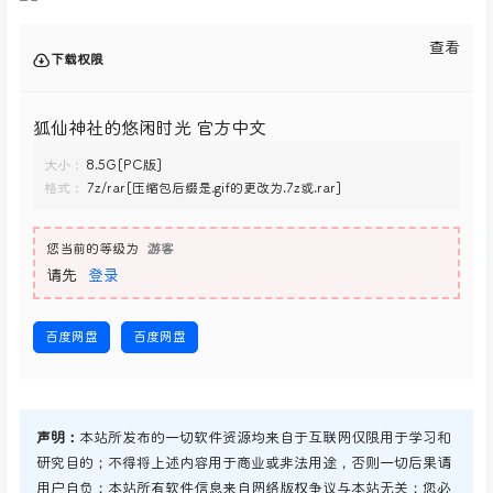
查看
下载权限
狐仙神社的悠闲时光 官方中文
大小：
8.5G[PC版]
格式：
7z/rar[压缩包后缀是.gif的更改为.7z或.rar]
您当前的等级为
游客
请先
登录
百度网盘
百度网盘
声明：
本站所发布的一切软件资源均来自于互联网仅限用于学习和
研究目的；不得将上述内容用于商业或非法用途，否则一切后果请
用户自负；本站所有软件信息来自网络版权争议与本站无关；您必