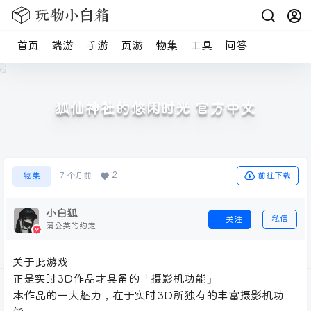
首页
端游
手游
页游
物集
工具
问答
狐仙神社的悠闲时光 官方中文
2
前往下载
物集
7 个月前
小白狐
私信
关注
蒲公英的约定
关于此游戏
正是实时3D作品才具备的「摄影机功能」
本作品的一大魅力，在于实时3D所独有的丰富摄影机功