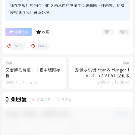
须在下载后的24个小时之内从您的电脑中彻底删除上述内容。如有
侵权请与我们联系处理。
1
0
海报分享
收藏
ACT
Dark
物集
物集
艾蕾娜的诱惑！！官中版附存
恐惧与饥饿 Fear & Hunger 1
档
V1.41 +2 V1.91 汉化版
2026-1-5 11:12:58
2026-1-5 13:50:29
0 条回复
文章作者
管理员
A
M
欢迎您，新朋友，感谢参与互动！
确认修改