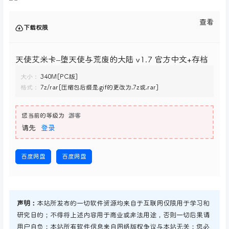
查看
下载权限
天使艾米卡–堕天使与荒废的大陆 v1.7 官方中文+存档
大小：
340M[PC版]
格式：
7z/rar[压缩包后缀是.gif的更改为.7z或.rar]
您当前的等级为
游客
请先
登录
百度网盘
百度网盘
声明：
本站所发布的一切软件资源均来自于互联网仅限用于学习和
研究目的；不得将上述内容用于商业或非法用途，否则一切后果请
用户自负；本站所有软件信息来自网络版权争议与本站无关；您必