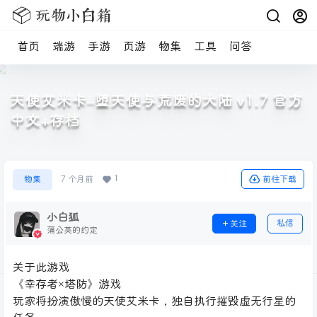
首页
端游
手游
页游
物集
工具
问答
天使艾米卡–堕天使与荒废的大陆 v1.7 官方
中文+存档
1
前往下载
物集
7 个月前
小白狐
私信
关注
蒲公英的约定
关于此游戏
《幸存者×塔防》游戏
玩家将扮演傲慢的天使艾米卡，独自执行摧毁虚无行星的