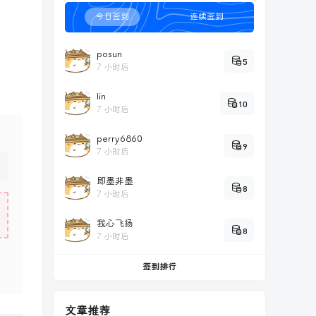
今日签到
连续签到
posun
5
7 小时后
lin
10
7 小时后
perry6860
9
7 小时后
即墨非墨
8
7 小时后
我心飞扬
8
7 小时后
签到排行
文章推荐