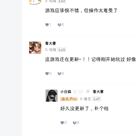
Lv3
X·琉璃
游戏应该很不错，但操作太难受了
1
0
看大雷
Lv3
X·琉璃
这游戏还在更新~！！记得刚开始玩过 好
0
0
小白狐
@
看大雷
A
M
Lv7
永久·Pro
X·镜花
好久没更新了，补个档
0
0