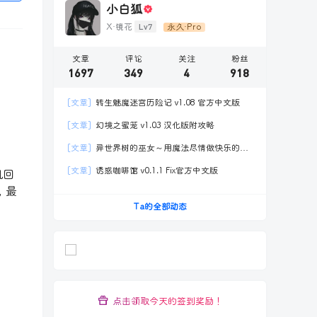
小白狐
Lv7
X·镜花
永久·Pro
文章
评论
关注
粉丝
1697
349
4
918
[文章]
转生魅魔迷宫历险记 v1.08 官方中文版
[文章]
幻境之蜜笼 v1.03 汉化版附攻略
[文章]
异世界树的巫女～用魔法尽情做快乐的事
Ver.S1.1官方中文
[文章]
诱惑咖啡馆 v0.1.1 Fix官方中文版
机回
，最
Ta的全部动态
点击领取今天的签到奖励！