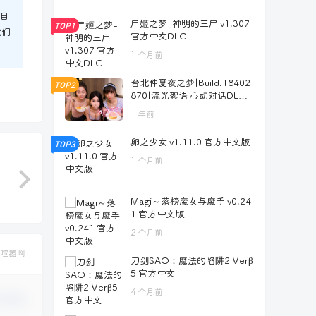
自
尸姬之梦-神明的三尸 v1.307
TOP1
我们
官方中文DLC
1 个月前
台北仲夏夜之梦|Build.18402
TOP2
870|流光絮语 心动对话DLC
心潮微澜 |全DLC 国语中字
1 年前
卵之少女 v1.11.0 官方中文版
TOP3
1 个月前
Magi～落榜魔女与魔手 v0.24
1 官方中文版
2 个月前
喧嚣啊
刀剑SAO：魔法的陷阱2 Verβ
5 官方中文
4 个月前
认修改