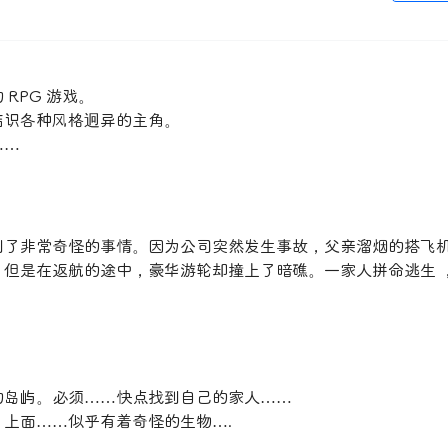
RPG 游戏。
结识各种风格迥异的主角。
……
到了非常奇怪的事情。因为公司突然发生事故，父亲溜烟的搭飞
但是在返航的途中，豪华游轮却撞上了暗礁。一家人拼命逃生 
的岛屿。必须……快点找到自己的家人……
上面……似乎有着奇怪的生物….