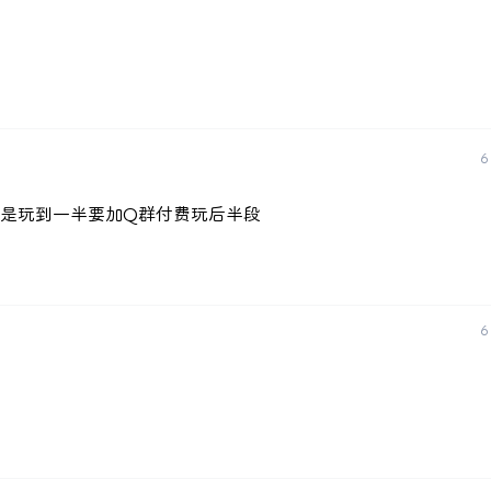
6
像是玩到一半要加Q群付费玩后半段
6