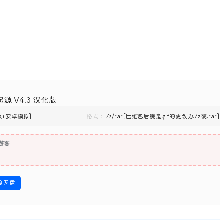
源 V4.3 汉化版
C版+安卓模拟]
格式：
7z/rar[压缩包后缀是.gif的更改为.7z或.rar]
游客
度网盘