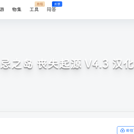
教程
反馈
游
物集
工具
问答
忌之岛 丧失起源 V4.3 汉
前往