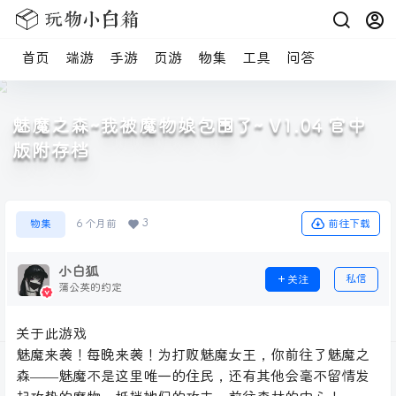
首页
端游
手游
页游
物集
工具
问答
魅魔之森~我被魔物娘包围了~ V1.04 官中
版附存档
3
前往下载
物集
6 个月前
小白狐
私信
关注
蒲公英的约定
关于此游戏
魅魔来袭！每晚来袭！为打败魅魔女王，你前往了魅魔之
森——魅魔不是这里唯一的住民，还有其他会毫不留情发