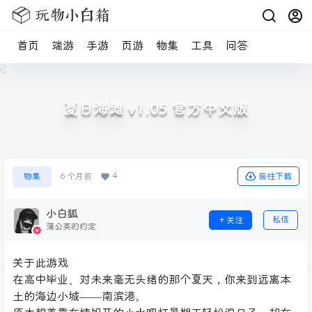
首页
端游
手游
页游
物集
工具
问答
夏日海滩 v1.05 官方中文版
4
前往下载
物集
6 个月前
小白狐
私信
关注
蒲公英的约定
关于此游戏
在高中毕业、对未来毫无头绪的那个夏天，你来到远离本
土的海边小城——南滨港。