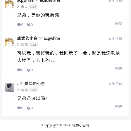
acgwhite
威武的小白
@
6 个月前
Lv2
X·未央
兄弟，等你的玩后感
回复
0
0
威武的小白
acgwhite
@
6 个月前
Lv3
X·琉璃
可以玩，蛮好玩的，我刚玩了一会，就是我这电脑
太拉了，卡卡的 …
回复
0
0
.
威武的小白
@
6 个月前
Lv3
X·琉璃
兄弟还可以吗?
回复
0
0
Copyright © 2026
玩物小白箱