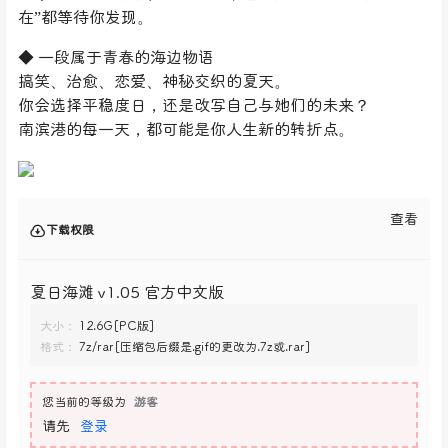
在”都等待你发现。
◆ 一段属于青春的海边物语
搞笑、治愈、恋爱、神秘交织的夏天。
你会选择平稳度日，还是改写自己与她们的未来？
南滨港的每一天，都可能是你人生新的转折点。
查看
下载权限
夏日海滩 v1.05 官方中文版
大小：
12.6G[PC版]
格式：
7z/rar[压缩包后缀是.gif的更改为.7z或.rar]
您当前的等级为
游客
请先
登录