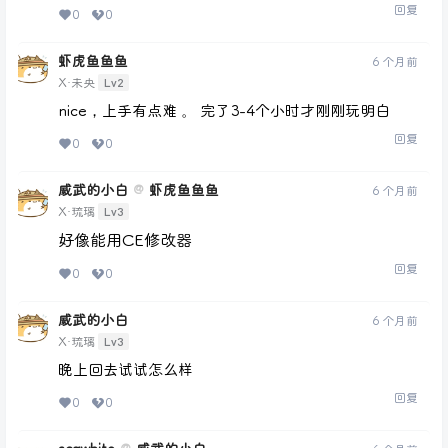
回复
0
0
虾虎鱼鱼鱼
6 个月前
Lv2
X·未央
nice，上手有点难 。 完了3-4个小时才刚刚玩明白
回复
0
0
威武的小白
虾虎鱼鱼鱼
@
6 个月前
Lv3
X·琉璃
好像能用CE修改器
回复
0
0
威武的小白
6 个月前
Lv3
X·琉璃
晚上回去试试怎么样
回复
0
0