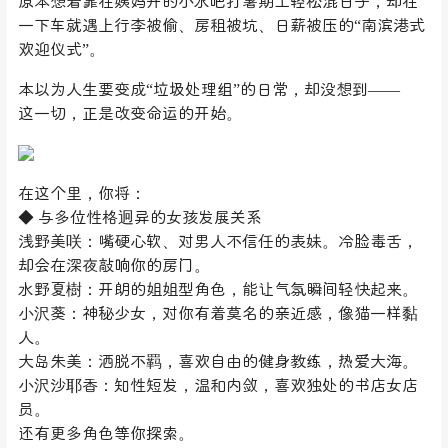
原本想着靠在姨妈开的小水吧打暑期工轻松混日子，却在
一下车就遇上行李被偷、房租被坑、日薪被压的“南滨港式
欢迎仪式”。
本以为人生要变成“垃圾处理组”的日常，却没想到——
这一切，正是改变命运的开始。
在这个里，你将：
◆ 与多位性格迥异的女孩发展关系
浅野美咲：嘴硬心软、对男人不信任的表妹。冷脸毒舌，
却会在深夜敲响你的房门。
水野夏樹：开朗的姐姐型角色，能让气氛瞬间轻快起来。
小沢葵：神秘少女，对你有着莫名的亲近感，像猫一样黏
人。
大岛朱美：洒脱不羁，喜欢自由的健身教练，热爱大海。
小沢沙耶香：知性短发，温和内敛，喜欢独处的书店女店
员。
还有更多角色等你探索。