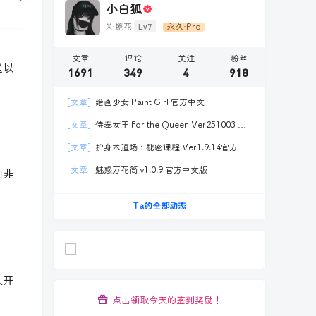
小白狐
Lv7
X·镜花
永久·Pro
文章
评论
关注
粉丝
是以
1691
349
4
918
[文章]
绘画少女 Paint Girl 官方中文
[文章]
侍奉女王 For the Queen Ver251003 官
方中文2DLC
[文章]
护身术道场：秘密课程 Ver1.9.14官方中
文全DLC
[文章]
魅惑万花筒 v1.0.9 官方中文版
知非
Ta的全部动态
人开
点击领取今天的签到奖励！