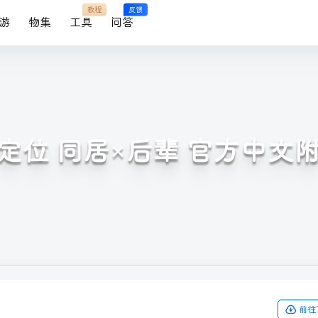
教程
反馈
游
物集
工具
问答
定位 同居×后辈 官方中文
前往