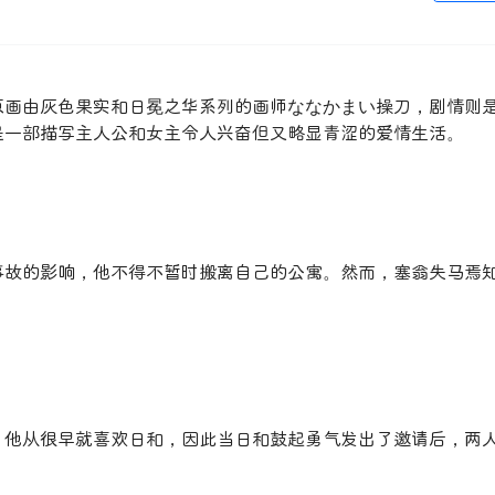
原画由灰色果实和日冕之华系列的画师ななかまい操刀，剧情则
是一部描写主人公和女主令人兴奋但又略显青涩的爱情生活。
事故的影响，他不得不暂时搬离自己的公寓。然而，塞翁失马焉
。他从很早就喜欢日和，因此当日和鼓起勇气发出了邀请后，两