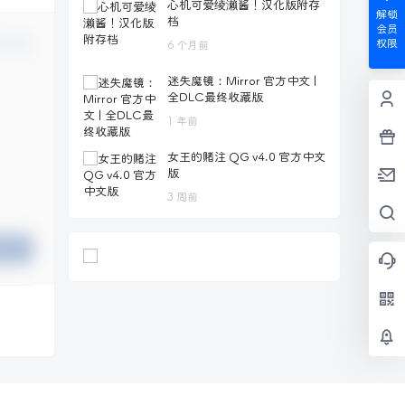
心机可爱绫濑酱！汉化版附存
解锁
档
会员
认修改
权限
6 个月前
迷失魔镜：Mirror 官方中文 |
全DLC最终收藏版
1 年前
女王的赌注 QG v4.0 官方中文
版
3 周前
提交