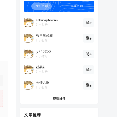
今日签到
连续签到
sakuraphoenix
9
7 小时后
马里黑叔叔
9
7 小时后
ly740233
6
7 小时后
g猫喵
9
7 小时后
七情六欲
8
7 小时后
签到排行
文章推荐