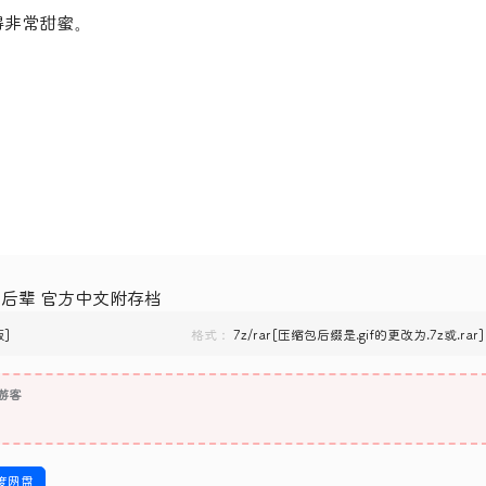
得非常甜蜜。
×后辈 官方中文附存档
版]
格式：
7z/rar[压缩包后缀是.gif的更改为.7z或.rar]
游客
度网盘