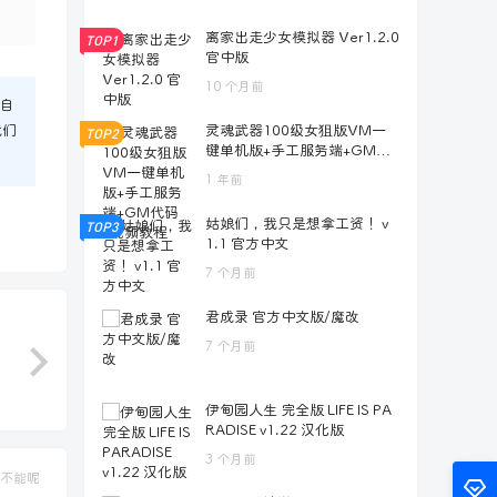
离家出走少女模拟器 Ver1.2.0
TOP1
官中版
10 个月前
自
我们
灵魂武器100级女狙版VM一
TOP2
键单机版+手工服务端+GM代
码+视频教程
1 年前
姑娘们，我只是想拿工资！ v
TOP3
1.1 官方中文
7 个月前
君成录 官方中文版/魔改
7 个月前
伊甸园人生 完全版 LIFE IS PA
RADISE v1.22 汉化版
3 个月前
不能呢