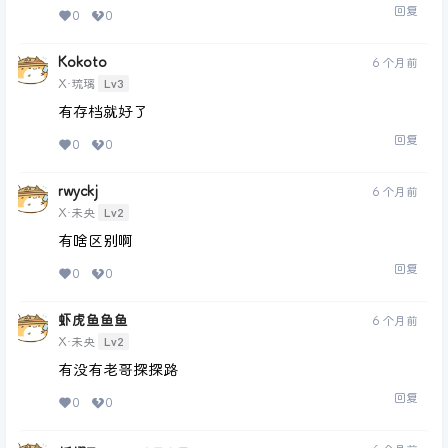
回复
0
0
Kokoto
6 个月前
Lv3
X·琉璃
有存档就好了
回复
0
0
rwyckj
6 个月前
Lv2
X·未央
有啥区别啊
回复
0
0
虾虎鱼鱼鱼
6 个月前
Lv2
X·未央
有没有老哥探探路
回复
0
0