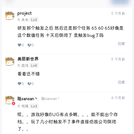
project
5 个月前
Lv2
X·未央
研发那个触发之后 然后还是那个任务 65 60 65好像是
这个数值任务 十天后倒闭了 是触发bug了吗
回复
0
0
美丽新世界
5 个月前
Lv0
X·混沌
看着还不错
回复
0
0
6 个月前
陆sansan丶
陆sansan丶
Lv3
X·琉璃
哎。。游戏好像BUG有点多啊。。。能不能出个存
档。。玩了几小时触发不了事件直接给我公司倒闭
了。。