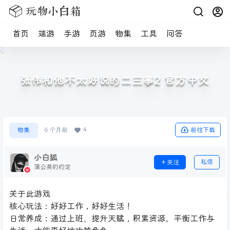
首页
端游
手游
页游
物集
工具
问答
张伟和他不太好说的二三事2 官方中文
4
前往下载
物集
6 个月前
小白狐
私信
关注
蒲公英的约定
关于此游戏
核心玩法：好好工作，好好生活！
日常养成：通过上班、提升天赋，积累资源。平衡工作与