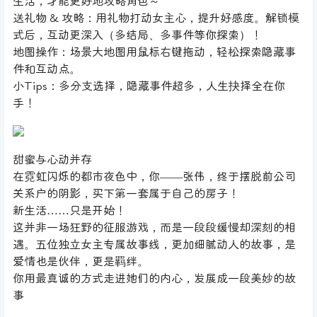
生活，才能更好地攻略角色～
送礼物 & 攻略：用礼物打动女主心，提升好感度。解锁模
式后，互动更深入（多结局、多事件等你探索）！
地图操作：场景大地图用鼠标右键拖动，轻松探索隐藏事
件和互动点。
小Tips：多分支选择，隐藏事件超多，人生抉择全在你
手！
甜蜜与心动并存
在霓虹闪烁的都市夜色中，你——张伟，终于摆脱前公司
关系户的阴影，买下第一套属于自己的房子！
新生活……只是开始！
这并非一场狂野的征服游戏，而是一段段缓慢却深刻的相
遇。五位独立女主专属故事线，更加细腻动人的故事，是
爱情也是伙伴，更是羁绊。
你用最真诚的方式走进她们的内心，发展成一段美妙的故
事