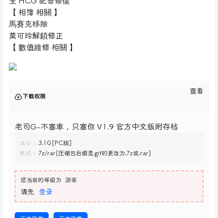
全 HCG 配音修復
【 相簿 相關 】
馬賽克移除
莫可玲解鎖修正
【 數值維修 相關 】
查看
下载权限
老司G-不塞車，只塞你 V1.9 官方中文版附存档
大小：
3.1G[PC版]
格式：
7z/rar[压缩包后缀是.gif的更改为.7z或.rar]
您当前的等级为
游客
请先
登录