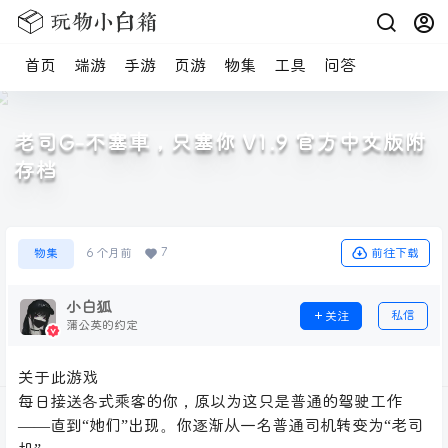
首页
端游
手游
页游
物集
工具
问答
老司G-不塞車，只塞你 V1.9 官方中文版附
存档
7
前往下载
物集
6 个月前
小白狐
私信
关注
蒲公英的约定
关于此游戏
每日接送各式乘客的你，原以为这只是普通的驾驶工作
——直到“她们”出现。你逐渐从一名普通司机转变为“老司