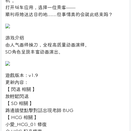
机”。
打开叫车应用，选择一位乘客——
顺利将她送达目的地……但事情真的会就此结束吗？
游戏介绍
由人气画师操刀，全程高质量动画演绎。
SD角色呈现丰富动画演出。
遊戲版本：v1.9
更新內容：
【 閃退 相關 】
放輕鬆閃退
【 SD 相關 】
路邊牆壁點擊對話出現老師 BUG
【 HCG 相關 】
小愛_HCG_01 修復