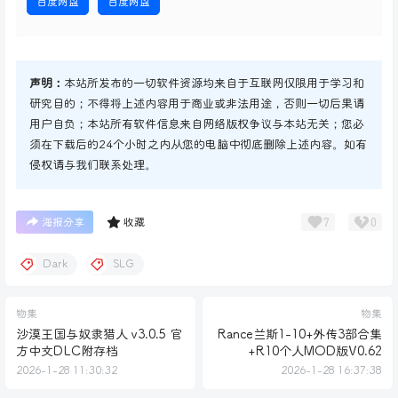
百度网盘
百度网盘
声明：
本站所发布的一切软件资源均来自于互联网仅限用于学习和
研究目的；不得将上述内容用于商业或非法用途，否则一切后果请
用户自负；本站所有软件信息来自网络版权争议与本站无关；您必
须在下载后的24个小时之内从您的电脑中彻底删除上述内容。如有
侵权请与我们联系处理。
7
0
海报分享
收藏
Dark
SLG
物集
物集
沙漠王国与奴隶猎人 v3.0.5 官
Rance兰斯1-10+外传3部合集
方中文DLC附存档
+R10个人MOD版V0.62
2026-1-28 11:30:32
2026-1-28 16:37:38