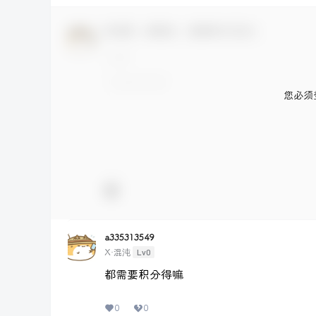
欢迎您，新朋友，感谢参与互动！
您必须
a335313549
Lv0
X·混沌
都需要积分得嘛
0
0