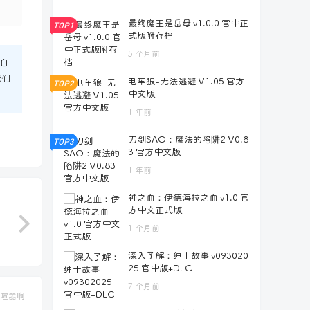
最终魔王是岳母 v1.0.0 官中正
TOP1
式版附存档
5 个月前
自
我们
电车狼-无法逃避 V1.05 官方
TOP2
中文版
1 年前
刀剑SAO：魔法的陷阱2 V0.8
TOP3
3 官方中文版
1 年前
神之血：伊德海拉之血 v1.0 官
方中文正式版
1 个月前
深入了解：绅士故事 v093020
25 官中版+DLC
7 个月前
喧嚣啊