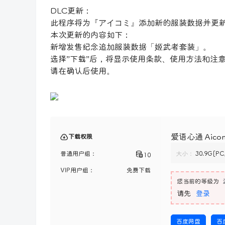
DLC更新：
此程序将为『アイコミ』添加新的服装数据并更
本次更新的内容如下：
新增发售纪念追加服装数据「姬武者套装」。
选择”下载”后，将显示使用条款、使用方法和注
请在确认后使用。
爱语心通 Aicom
下载权限
普通用户组：
大小：
30.9G[P
10
VIP用户组：
免费下载
您当前的等级为
请先
登录
百度网盘
百