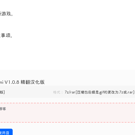
新游戏。
意事项。
i V1.0.8 精翻汉化版
C版]
格式：
7z/rar[压缩包后缀是.gif的更改为.7z或.rar]
游客
度网盘