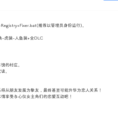
istry+Fixer.bat(推荐以管理员身份运行)。
-虎装-人鱼装+全DLC
丰饶的村庄。
就读。
系将从朋友发展为挚友，最终甚至可能升华为恋人关系！
尽情享受与心仪女主角们的恋爱互动吧！