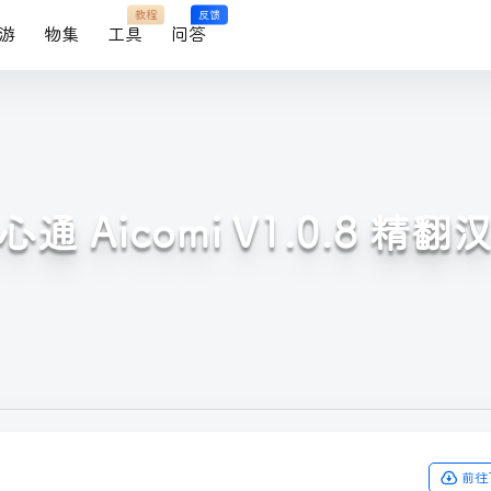
教程
反馈
游
物集
工具
问答
通 Aicomi V1.0.8 精
前往