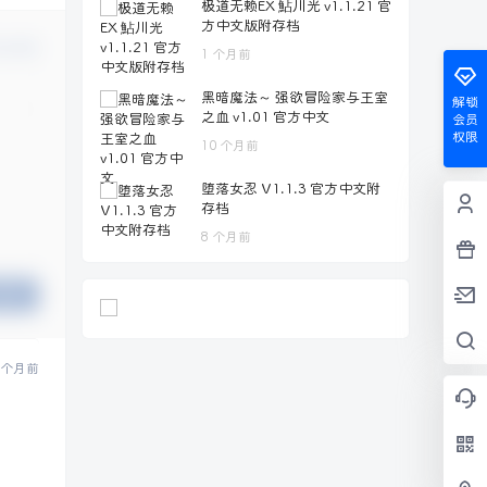
极道无赖EX 鮎川光 v1.1.21 官
方中文版附存档
认修改
1 个月前
黑暗魔法～ 强欲冒险家与王室
解锁
之血 v1.01 官方中文
会员
权限
10 个月前
堕落女忍 V1.1.3 官方中文附
存档
8 个月前
提交
 个月前