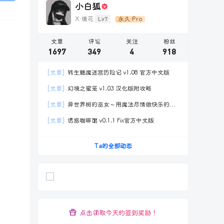
小白狐
Lv7
X·镜花
永久·Pro
文章
评论
关注
粉丝
1697
349
4
918
[文章]
转生魅魔迷宫历险记 v1.08 官方中文版
[文章]
幻境之蜜笼 v1.03 汉化版附攻略
[文章]
异世界树的巫女～用魔法尽情做快乐的事
Ver.S1.1官方中文
[文章]
诱惑咖啡馆 v0.1.1 Fix官方中文版
Ta的全部动态
点击领取今天的签到奖励！