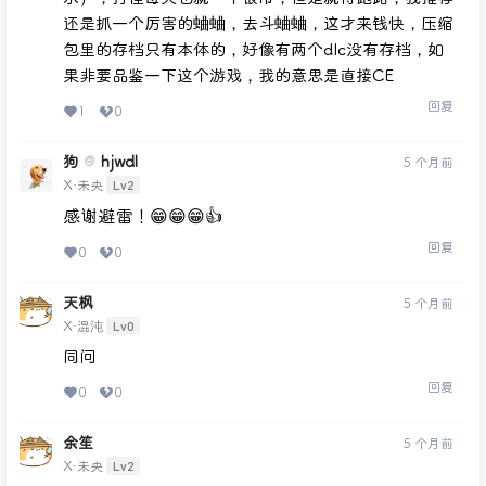
还是抓一个厉害的蛐蛐，去斗蛐蛐，这才来钱快，压缩
包里的存档只有本体的，好像有两个dlc没有存档，如
果非要品鉴一下这个游戏，我的意思是直接CE
回复
1
0
狗
hjwdl
@
5 个月前
Lv2
X·未央
感谢避雷！😁😁😁👍
回复
0
0
天枫
5 个月前
Lv0
X·混沌
同问
回复
0
0
余笙
5 个月前
Lv2
X·未央