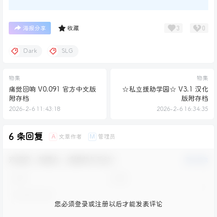
3
0
海报分享
收藏
Dark
SLG
物集
物集
痛觉回响 V0.091 官方中文版
☆私立援助学园☆ V3.1 汉化
附存档
版附存档
2026-2-6 11:43:18
2026-2-6 16:34:35
6 条回复
文章作者
管理员
A
M
欢迎您，新朋友，感谢参与互动！
确认修改
您必须登录或注册以后才能发表评论