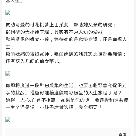
富人生。
灵动可爱的村花桃梦上山采药，帮助她父亲的研究；
御姐型的大小姐玉瑶，其实有不为人知的爱好；
勤劳贤惠的娇妻小莲，等待她的是悲惨命运，还是幸福人
生；
艳丽妩媚的舞娘如师，艳丽妖娆的她其实比谁都要痴情；
还有落入凡间的仙女芊儿。
你即将度过一段种田采集的生活，也要面临野兽和促织对
手的挑战。准备好迎接这段精彩纷呈的人生旅程了吗？
愿得一人心,白首不相离！如果是你的话，会选择和谁共度
一生？还是说，小孩子才做选择，我全都要！
查看