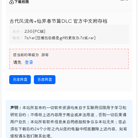
下载权限
古代风流传+仙界春节篇DLC 官方中文附存档
大小：
2.5G[PC版]
格式：
7z/rar[压缩包后缀是.gif的更改为.7z或.rar]
您当前的等级为
游客
请先
登录
百度网盘
百度网盘
声明：
本站所发布的一切软件资源均来自于互联网仅限用于学习和
研究目的；不得将上述内容用于商业或非法用途，否则一切后果请
用户自负；本站所有软件信息来自网络版权争议与本站无关；您必
须在下载后的24个小时之内从您的电脑中彻底删除上述内容。如有
侵权请与我们联系处理。