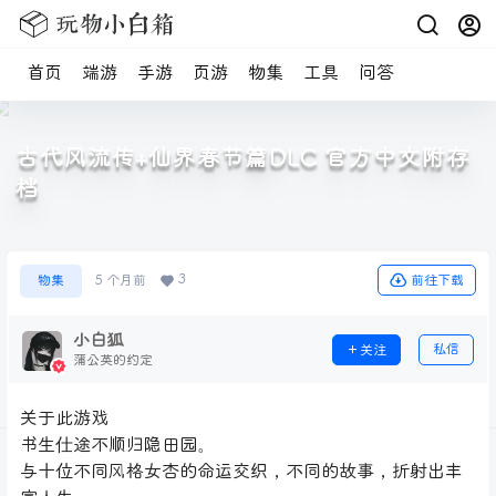
首页
端游
手游
页游
物集
工具
问答
古代风流传+仙界春节篇DLC 官方中文附存
档
3
前往下载
物集
5 个月前
小白狐
私信
关注
蒲公英的约定
关于此游戏
书生仕途不顺归隐田园。
与十位不同风格女杏的命运交织，不同的故事，折射出丰