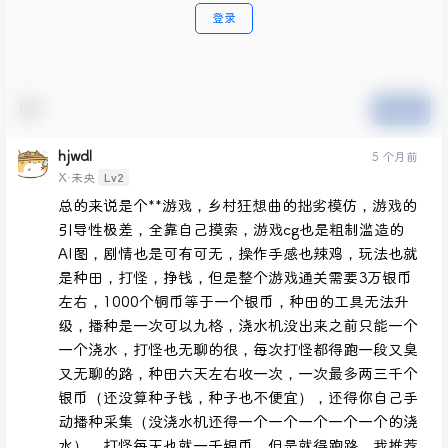
登录
提交
hjwdl
5 个月前
Lv2
X·未央
总的来说是个**游戏，乡村狂想曲的拙劣模仿，游戏的
引导性极差，全靠自己摸索，游戏cg也是粗制滥造的
AI图，剧情也是可有可无，操作手感也辣鸡，玩法也就
是种田，打怪，挣钱，但是整个游戏通关需要3万银币
左右，1000个铜币等于一个银币，种田的工具无法升
级，播种是一次可以九格，浇水机没出来之前只能一个
一个浇水，打怪也无聊的很，每次打怪都得跑一段又臭
又无聊的路，种田六天左右收一次，一次最多两三千个
银币（还没算种子钱，种子也不便宜），还得你自己手
动播种采集（没浇水机还得一个一个一个一个一个的浇
水），打怪每天也就一千银币，但是就得跑路，我推荐