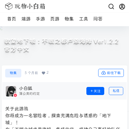
首页
端游
手游
页游
物集
工具
问答
欲望地下城：不眠之都卢恩海姆 Ver1.2.2
官方中文
2
前往下载
物集
5 个月前
小白狐
私信
关注
蒲公英的约定
关于此游戏
你将成为一名冒险者，探索充满危险与诱惑的「地下
城」！