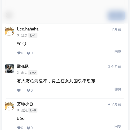
提交
Lee.hahaha
1 个月前
Lv1
X·淡然
栓 Q
回复
0
0
敢死队
3 个月前
Lv2
X·未央
有大哥的消息不，男主在女儿国乐不思蜀
回复
1
0
万物小白
4 个月前
Lv0
X·混沌
666
回复
0
0