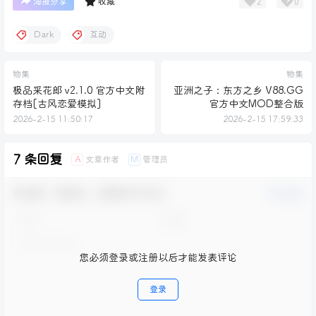
2
0
海报分享
收藏
Dark
互动
物集
物集
极品采花郎 v2.1.0 官方中文附
亚洲之子：东方之乡 V88.GG
存档[古风恋爱模拟]
官方中文MOD整合版
2026-2-15 11:50:17
2026-2-15 17:59:33
7 条回复
文章作者
管理员
A
M
欢迎您，新朋友，感谢参与互动！
确认修改
您必须登录或注册以后才能发表评论
登录