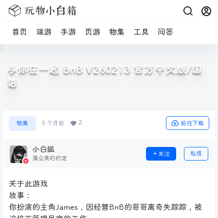
首页
端游
手游
页游
物集
工具
问答
与你在一起 BnB V260213 官方中文版/国
语
2
前往下载
物集
5 个月前
小白狐
私信
关注
蒲公英的约定
关于此游戏
故事：
你扮演的主角James，因经营BnB的哥哥离奇失踪踪，被