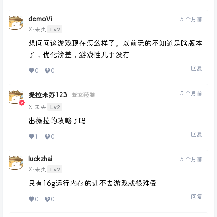
demoVi
5 个月前
Lv2
X·未央
想问问这游戏现在怎么样了。以前玩的不知道是啥版本
了，优化滂差，游戏性几乎没有
回复
0
0
5 个月前
提拉米苏123
蛇女菈雅
Lv2
X·未央
出薇拉的攻略了吗
回复
1
0
luckzhai
5 个月前
Lv2
X·未央
只有16g运行内存的进不去游戏就很难受
回复
0
0