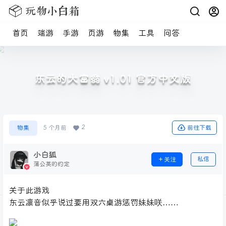
首页
端游
手游
页游
物集
工具
问答
东云的大富翁 v1.01 官方中文版
2
前往下载
物集
5 个月前
小白狐
私信
关注
蒲公英的约定
关于此游戏
东云凛音似乎说过要用双六桌游惩罚妹妹咲……