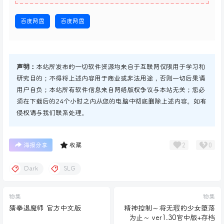
百度网盘
百度网盘
声明：
本站所发布的一切软件资源均来自于互联网仅限用于学习和
研究目的；不得将上述内容用于商业或非法用途，否则一切后果请
用户自负；本站所有软件信息来自网络版权争议与本站无关；您必
须在下载后的24个小时之内从您的电脑中彻底删除上述内容。如有
侵权请与我们联系处理。
2
0
海报分享
收藏
Dark
SLG
物集
物集
猜拳退魔师 官方中文版
精神控制～将无瑕的少女堕落
为止～ ver1.30官中版+存档