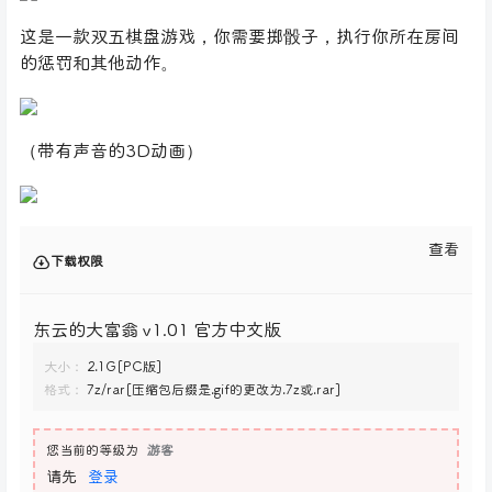
这是一款双五棋盘游戏，你需要掷骰子，执行你所在房间
的惩罚和其他动作。
（带有声音的3D动画）
查看
下载权限
东云的大富翁 v1.01 官方中文版
大小：
2.1G[PC版]
格式：
7z/rar[压缩包后缀是.gif的更改为.7z或.rar]
您当前的等级为
游客
请先
登录