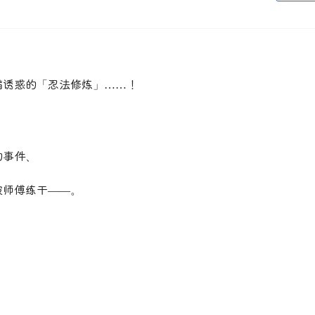
满诱惑的「忍法修炼」……！
的事件、
被师傅练干——。