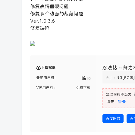
修复表情僵硬问题
修复多个动画的裁剪问题
Ver.1.0.3.6
修复缺陷
忍法帖 ～舞之术
下载权限
普通用户组：
大小：
9G[PC版]
10
VIP用户组：
免费下载
您当前的等级为
请先
登录
百度网盘
百