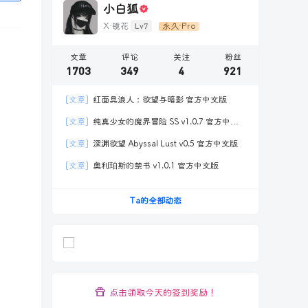
小白狐
Lv7
X·镜花
永久·Pro
文章
评论
关注
粉丝
1703
349
4
921
[文章]
红面具浪人：欲望与暗影 官方中文版
[文章]
纯真少女的魔界冒险 SS v1.0.7 官方中文
版
[文章]
深渊欲望 Abyssal Lust v0.5 官方中文版
[文章]
奥利珀斯的禁书 v1.0.1 官方中文版
Ta的全部动态
点击领取今天的签到奖励！