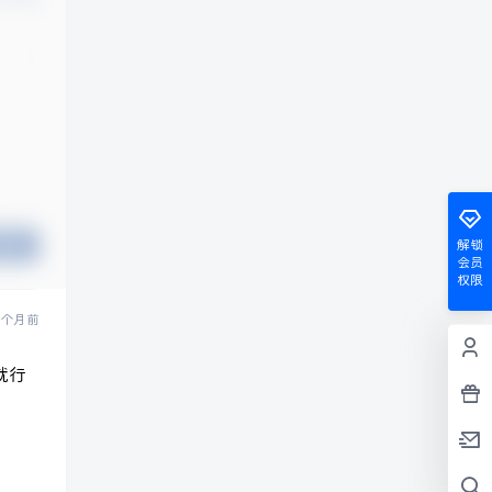
解锁
提交
会员
权限
 个月前
就行