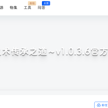
教程
反馈
游
物集
工具
问答
术传承之道～v1.0.3.6
前往