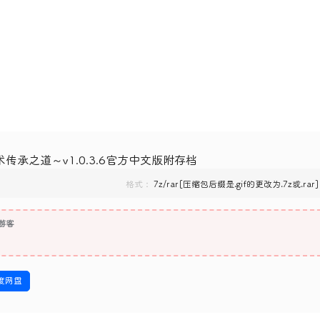
传承之道～v1.0.3.6官方中文版附存档
格式：
7z/rar[压缩包后缀是.gif的更改为.7z或.rar]
游客
度网盘