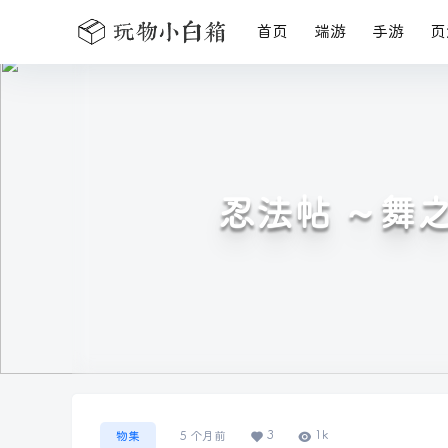
首页
端游
手游
页
忍法帖 ～舞之
3
1k
物集
5 个月前