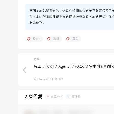
声明：
本站所发布的一切软件资源均来自于互联网仅限用
负；本站所有软件信息来自网络版权争议与本站无关；您
联系处理。
Dark
SLG
互动
物集
特工：代号17 Agent17 v0.26.9 官中附存档赞
2026-2-26 11:30:09
2 条回复
文章作者
管理员
A
M
欢迎您，新朋友，感谢参与互动！