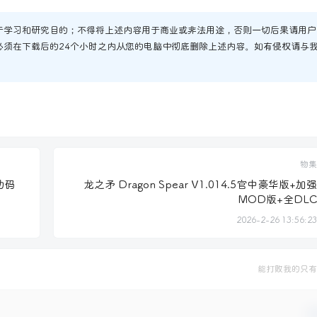
于学习和研究目的；不得将上述内容用于商业或非法用途，否则一切后果请用户
必须在下载后的24个小时之内从您的电脑中彻底删除上述内容。如有侵权请与
物集
助码
龙之矛 Dragon Spear V1.014.5官中豪华版+加强
MOD版+全DLC
2026-2-26 13:56:23
能打败我的只有
确