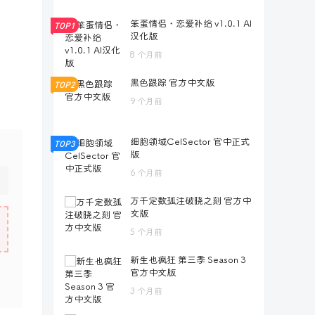
笨蛋情侣・恋爱补给 v1.0.1 AI
TOP1
汉化版
8 个月前
黑色跟踪 官方中文版
TOP2
9 个月前
细胞领域CelSector 官中正式
TOP3
版
6 个月前
万千定数孤注破晓之刻 官方中
文版
5 个月前
新生也疯狂 第三季 Season 3
官方中文版
3 个月前