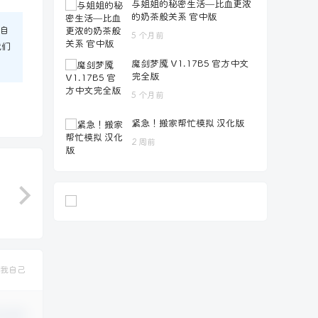
与姐姐的秘密生活—比血更浓
的奶茶般关系 官中版
自
5 个月前
我们
魔剑梦魇 V1.17B5 官方中文
完全版
5 个月前
紧急！搬家帮忙模拟 汉化版
2 周前
我自己
认修改