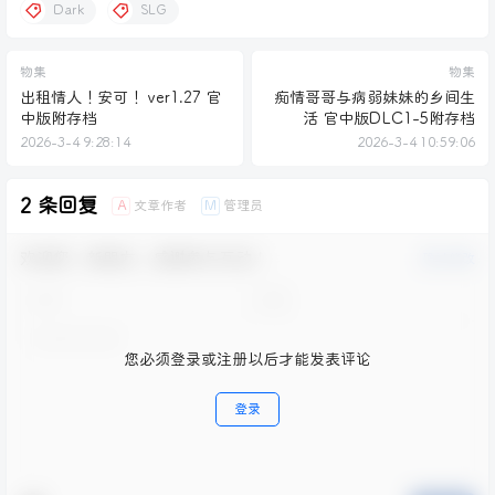
Dark
SLG
物集
物集
出租情人！安可！ ver1.27 官
痴情哥哥与病弱妹妹的乡间生
中版附存档
活 官中版DLC1-5附存档
2026-3-4 9:28:14
2026-3-4 10:59:06
2 条回复
文章作者
管理员
A
M
欢迎您，新朋友，感谢参与互动！
确认修改
您必须登录或注册以后才能发表评论
登录