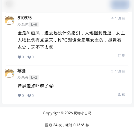
提交
810975
4 个月前
Lv0
X·混沌
全是AI画风，进去也没什么指引，大地图到处逛，女主
人物比例有点逆天，NPC对话全是骂女主的，感觉有
点史，玩不下去😤
回复
0
0
荨晓
5 个月前
Lv2
X·未央
转屏差点吓麻了😭
回复
0
0
Copyright © 2026
玩物小白箱
查询 24 次，耗时 0.1368 秒