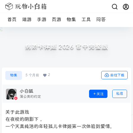
首页
端游
手游
页游
物集
工具
问答
病娇卡律姬 2026 官中完整版
2
前往下载
物集
5 个月前
小白狐
私信
关注
蒲公英的约定
关于此游戏
在夜校的阴影下，
一个天真纯洁的年轻孤儿卡律姬第一次体验到爱情。