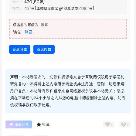
大小：
4.7G[PC版]
格式：
7z/rar[压缩包后缀是.gif的更改为.7z或.rar]
您当前的等级为
游客
请先
登录
百度网盘
百度网盘
声明：
本站所发布的一切软件资源均来自于互联网仅限用于学习和
研究目的；不得将上述内容用于商业或非法用途，否则一切后果请
用户自负；本站所有软件信息来自网络版权争议与本站无关；您必
须在下载后的24个小时之内从您的电脑中彻底删除上述内容。如有
侵权请与我们联系处理。
2
0
海报分享
收藏