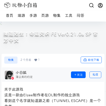
首页
端游
手游
页游
物集
工具
问答
隧道逃生：命运交织 FE Ver0.21.0a SP 官
方中文
1
前往下载
物集
2 个月前
小白狐
私信
关注
蒲公英的约定
关于此游戏
这是一款由Elzee制作者在DL制作的独立游戏
看到这个名字就知道跟之前（TUNNEL ESCAPE）是一个