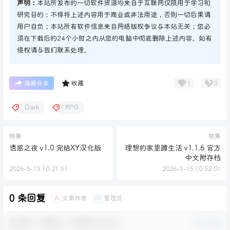
声明：
本站所发布的一切软件资源均来自于互联网仅限用于学习和
研究目的；不得将上述内容用于商业或非法用途，否则一切后果请
用户自负；本站所有软件信息来自网络版权争议与本站无关；您必
须在下载后的24个小时之内从您的电脑中彻底删除上述内容。如有
侵权请与我们联系处理。
1
0
海报分享
收藏
Dark
RPG
物集
物集
诱惑之夜 v1.0 完结XY汉化版
理想的家里蹲生活 v1.1.6 官方
中文附存档
2026-5-15 10:21:51
2026-5-15 10:52:01
0 条回复
文章作者
管理员
A
M
欢迎您，新朋友，感谢参与互动！
确认修改