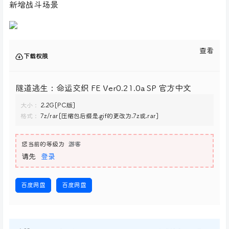
新增战斗场景
查看
下载权限
隧道逃生：命运交织 FE Ver0.21.0a SP 官方中文
大小：
2.2G[PC版]
格式：
7z/rar[压缩包后缀是.gif的更改为.7z或.rar]
您当前的等级为
游客
请先
登录
百度网盘
百度网盘