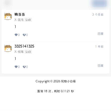
提交
响当当
3 个月前
Lv0
X·混沌
1
回复
0
0
3325141325
1 年前
Lv3
X·琉璃
1
回复
0
0
Copyright © 2026
玩物小白箱
查询 18 次，耗时 0.1121 秒