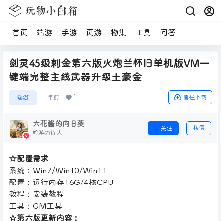
首页
端游
手游
页游
物集
工具
问答
剑灵45级刺金第六版火炮兰怀旧单机版VM一
键端完整主线武器升级土豪金
1
前往下载
端游
1 年前
六花酱的向日葵
私信
关注
吟游の诗人
☆配置需求
系统：Win7/Win10/Win11
配置：运行内存16G/4核CPU
教程：安装教程
工具：GM工具
☆第六版更新内容：