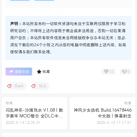
声明：
本站所发布的一切软件资源均来自于互联网仅限用于学习和
研究目的；不得将上述内容用于商业或非法用途，否则一切后果请
用户自负；本站所有软件信息来自网络版权争议与本站无关；您必
须在下载后的24个小时之内从您的电脑中彻底删除上述内容。如有
侵权请与我们联系处理。
12
0
海报分享
收藏
Dark
SLG
物集
物集
闪乱神乐-沙滩戏水 V1.08 | 数
神风少女战机 Build.16478446
字豪华 MOD整合 全DLC中文
中文版 | 弹幕射击
版
2025-5-14 12:35:31
2025-5-15 17:17:51