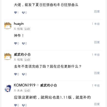
大佬，能发下夏日狂想曲和冬日狂想曲么
回复
1
0
huayin
1 年前
Lv3
X·琉璃
神作！
回复
0
0
威武的小白
1 年前
Lv3
X·琉璃
去年不是说完结了吗？现在还在更新什么？
回复
0
0
KOMON1919
威武的小白
@
1 年前
Lv2
X·未央
应该没更新吧，就网站也是1.11版，就是补的
回复
0
0