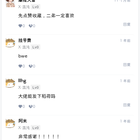
爆推大雷
11 个月前
Lv0
X·混沌
先点赞收藏，二弟一定喜欢
回复
0
0
挂号费
1 年前
Lv0
X·混沌
bwe
回复
0
0
lllhg
1 年前
Lv0
X·混沌
大佬能发下稻荷吗
回复
0
0
阿米
1 年前
Lv0
X·混沌
非常感谢！！！！！