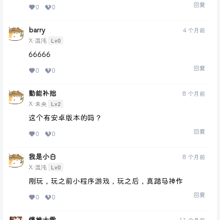
回复
0
0
barry
4 个月前
Lv0
X·混沌
66666
回复
0
0
勤能补拙
8 个月前
Lv2
X·未央
这个有安卓版本的吗？
回复
0
0
我是小白
8 个月前
Lv0
X·混沌
刚玩，玩之前小程序游戏，玩之后，真踏马神作
回复
0
0