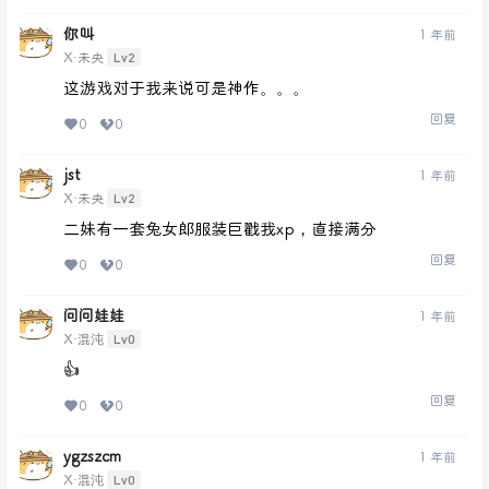
你叫
1 年前
Lv2
X·未央
这游戏对于我来说可是神作。。。
回复
0
0
jst
1 年前
Lv2
X·未央
二妹有一套兔女郎服装巨戳我xp，直接满分
回复
0
0
问问娃娃
1 年前
Lv0
X·混沌
👍
回复
0
0
ygzszcm
1 年前
Lv0
X·混沌