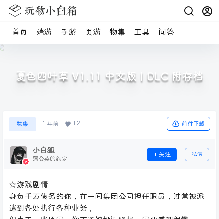
首页
端游
手游
页游
物集
工具
问答
夏色四叶草 V1.11 中文版 | DLC 附存档
12
前往下载
物集
1 年前
小白狐
私信
关注
蒲公英的约定
☆游戏剧情
身负千万债务的你，在一间集团公司担任职员，时常被派
遣到各处执行各种业务，