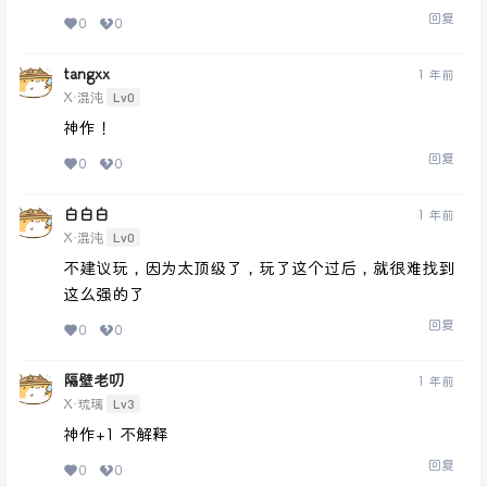
回复
0
0
tangxx
1 年前
Lv0
X·混沌
神作！
回复
0
0
白白白
1 年前
Lv0
X·混沌
不建议玩，因为太顶级了，玩了这个过后，就很难找到
这么强的了
回复
0
0
隔壁老叨
1 年前
Lv3
X·琉璃
神作+1 不解释
回复
0
0