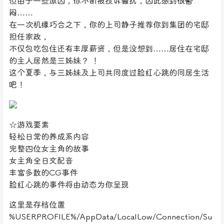
但由于一些原因，你不断被投诉骚扰，因此感到很鬱
闷……
在一次机缘巧合之下，你的上司静子推荐你到集团的宅邸
担任家政，
不仅包吃包住还有丰厚薪资，但是没想到……居住在宅邸
的主人居然是三姊妹？ ！
这个夏季，与三姊妹及上司共同度过脸红心跳的同居生活
吧！
☆游戏要素
轻松日常的养成系内容
完整四位女主角的故事
女主角全日文配音
丰富多数的CG事件
脸红心跳的事件将由动态为你呈现
这里是存档位置
%USERPROFILE%/AppData/LocalLow/Connection/Su