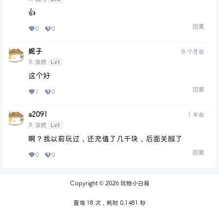
👍
回复
0
0
妮子
8 个月前
Lv1
X·淡然
这个好
回复
1
0
a2091
1 年前
Lv1
X·淡然
啊？我以前玩过，还充值了几千块，后面关服了
回复
0
0
Copyright © 2026
玩物小白箱
查询 18 次，耗时 0.1481 秒