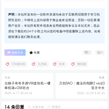
声明：
本站所发布的一切软件资源均来自于互联网仅限用于学习和
研究目的；不得将上述内容用于商业或非法用途，否则一切后果请
用户自负；本站所有软件信息来自网络版权争议与本站无关；您必
须在下载后的24个小时之内从您的电脑中彻底删除上述内容。如有
侵权请与我们联系处理。
2
0
海报分享
收藏
VM虚拟机
九州谕
安卓
模拟器
手游
物集
白娘子传奇手游VM虚拟机一键
刀剑SAO：魔法的陷阱2 verβ3
单机端+GM后台
官方中文
2025-4-17 20:24:34
2025-12-30 9:45:24
14 条回复
文章作者
管理员
A
M