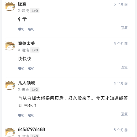
泷奈
5 个月前
Lv0
X·混沌
彳亍
回复
0
0
鸡你太美
5 个月前
Lv0
X·混沌
快快快
回复
0
0
凡人领域
6 个月前
Lv2
X·未央
自从白狐大佬换网页后，好久没来了。今天才知道能签
到 亏死了
回复
0
0
64587976488
8 个月前
Lv0
X·混沌