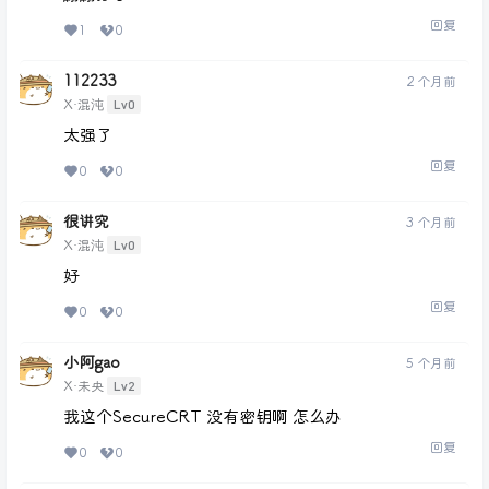
回复
1
0
112233
2 个月前
Lv0
X·混沌
太强了
回复
0
0
很讲究
3 个月前
Lv0
X·混沌
好
回复
0
0
小阿gao
5 个月前
Lv2
X·未央
我这个SecureCRT 没有密钥啊 怎么办
回复
0
0