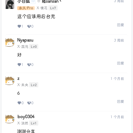
小白狐
陆sansan丶
3 周前
@
M
Lv7
永久·Pro
X·镜花
这个应该用后台充
回复
1
0
Nyapasu
3 周前
Lv0
X·混沌
好
回复
1
0
z
1 个月前
Lv2
X·未央
6
回复
0
0
boy0304
1 个月前
Lv1
X·淡然
謝謝分享