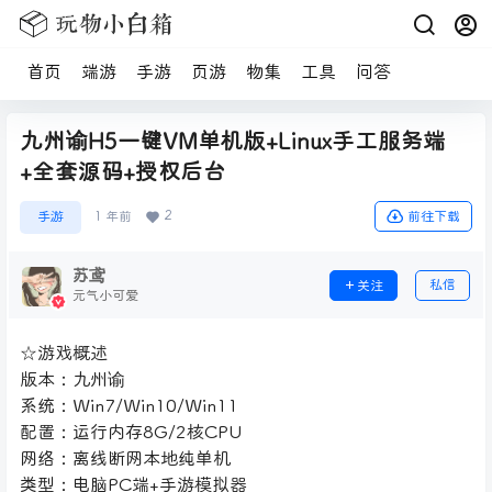
首页
端游
手游
页游
物集
工具
问答
九州谕H5一键VM单机版+Linux手工服务端
+全套源码+授权后台
2
前往下载
手游
1 年前
苏鸢
私信
关注
元气小可爱
☆游戏概述
版本：九州谕
系统：Win7/Win10/Win11
配置：运行内存8G/2核CPU
网络：离线断网本地纯单机
类型：电脑PC端+手游模拟器