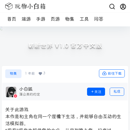
首页
端游
手游
页游
物集
工具
问答
崭新世界 V1.0 官方中文版
3
前往下载
物集
1 年前
小白狐
私信
关注
蒲公英的约定
关于此游戏
本作是和主角在同一个屋檐下生活，并能够自由互动的生
活模拟器。