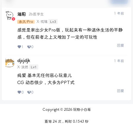
1 年前
端阳
2b医学生
Lv3
永久·Pro
X·琉璃
感觉是家出少女Pro版，玩起来有一种退休生活的平静
感，但在前者之上又增加了一定的可玩性
回复
1
0
djsjdjk
1 年前
Lv1
X·淡然
纯爱 基本无任何恶心玩意儿
CG 动态很少，大多为PPT式
回复
0
0
Copyright © 2026
玩物小白箱
查询 24 次，耗时 0.1543 秒