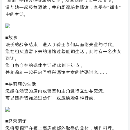
“莉莉”将作为服侍您的女仆，从早到晚与您一起度过。
请与她一起经营酒馆，并和周遭培养情谊，享受在“都市”
中的生活。
■故事
漫长的战争结束，进入了骑士与佣兵面临失业的时代。
您在祖父遗留下来的酒馆过着低调生活，此时有一名少女
到访。
您自由自在的退休生活就此划下句点，
并和莉莉一起开启了振兴酒馆生意的忙碌时光……
■与莉莉的生活
您能在酒馆的店内或寝室和主角进行互动与交流。
可以选择诸如通过动作，或邀请她各种行动。
■经营酒馆
您将要调理在镇上商店或郊外取得的食材，制作料理。