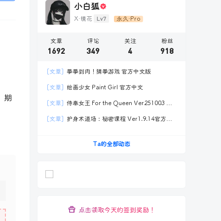
小白狐
Lv7
X·镜花
永久·Pro
文章
评论
关注
粉丝
1692
349
4
918
[文章]
拳拳到肉！猜拳游戏 官方中文版
[文章]
绘画少女 Paint Girl 官方中文
。期
[文章]
侍奉女王 For the Queen Ver251003 官
方中文2DLC
[文章]
护身术道场：秘密课程 Ver1.9.14官方中
文全DLC
Ta的全部动态
点击领取今天的签到奖励！