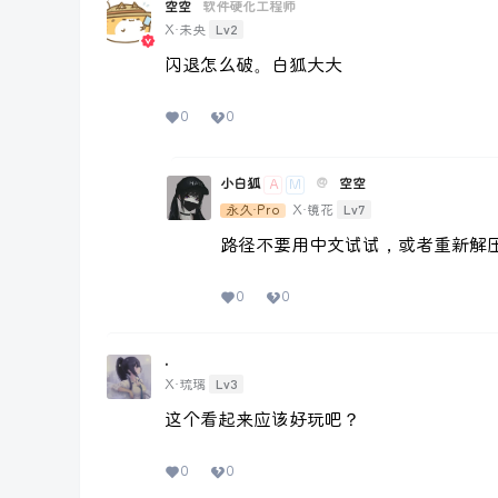
空空
软件硬化工程师
Lv2
X·未央
闪退怎么破。白狐大大
0
0
小白狐
@
空空
A
M
Lv7
永久·Pro
X·镜花
路径不要用中文试试，或者重新解
0
0
.
Lv3
X·琉璃
这个看起来应该好玩吧？
0
0