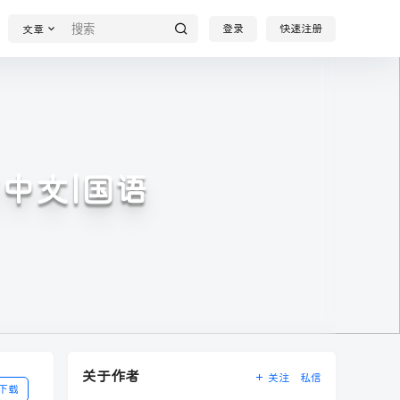
登录
快速注册
文章
方中文|国语
关于作者
关注
私信
下载