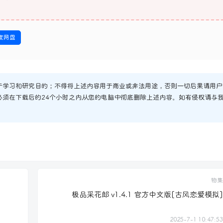
度网盘
于学习和研究目的；不得将上述内容用于商业或非法用途，否则一切后果请用户
必须在下载后的24个小时之内从您的电脑中彻底删除上述内容。如有侵权请与
物集
极品采花郎 v1.4.1 官方中文版[古风恋爱模拟]
2025-7-1 10:47:53