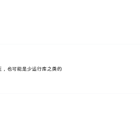
压，也可能是少运行库之类的