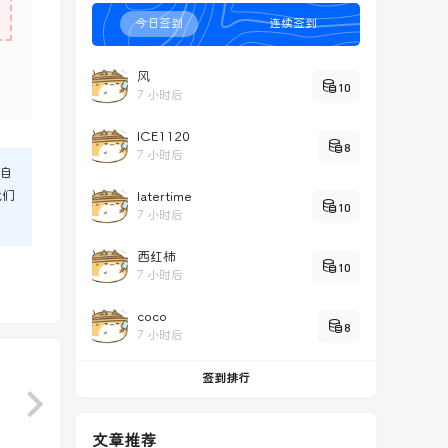
今日签到
连续签到
风
10
7 小时后
ICE1120
8
7 小时后
自
我们
latertime
10
7 小时后
西红柿
10
7 小时后
coco
8
7 小时后
签到排行
文章推荐