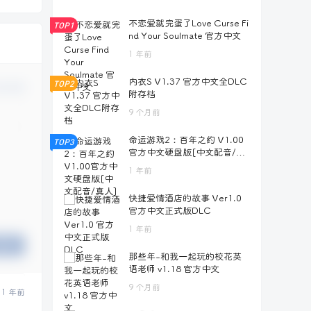
不恋爱就完蛋了Love Curse Fi
TOP1
nd Your Soulmate 官方中文
1 年前
内衣S V1.37 官方中文全DLC
TOP2
认修改
附存档
9 个月前
命运游戏2：百年之约 V1.00
TOP3
官方中文硬盘版[中文配音/真
人]
1 年前
快捷爱情酒店的故事 Ver1.0
官方中文正式版DLC
1 年前
提交
那些年-和我一起玩的校花英
语老师 v1.18 官方中文
9 个月前
1 年前