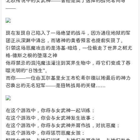
北欧传说中的女武神——曾经是奥丁选择的战死者向导
——
现在发现自己陷入了一场绝望的战斗，因为通往地狱的军
团正从深渊中涌出，而诸神的黄昏预言也提前实现了。
引领这场恶魔攻击的是洛基·暗焰，一位偷走了世界之树尤
格·德斯之根的堕落之神
他将禁忌的混沌魔法灌注到冥界生物中，将它们变成了吞
噬光明的“日蚀生”。
而你——一位由瓦尔基里女王布伦希尔德以她最后的神力
召唤出的无名冠军——是扭转战局的关键……
在这个游戏中，你将与女武神一起训练：
在这个游戏中，你会与女武神发生故事：
在这个游戏中，你将与女武神并肩作战，对抗恶魔：
在这个游戏中，你将惩罚恶魔女孩：