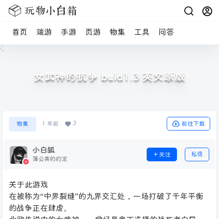
首页
端游
手游
页游
物集
工具
问答
女武神的抗争 buid1.3 英文原版
3
前往下载
物集
1 年前
小白狐
私信
关注
蒲公英的约定
关于此游戏
在被称为“中界裂缝”的九界交汇处，一场打破了千年平衡
的战争正在肆虐。