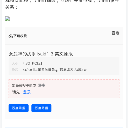
解锁女武神，与她们训练，与她们并肩作战，与她们发生
关系：
查看
下载权限
女武神的抗争 buid1.3 英文原版
大小：
4.9G[PC版]
格式：
7z/rar[压缩包后缀是.gif的更改为.7z或.rar]
您当前的等级为
游客
请先
登录
百度网盘
百度网盘