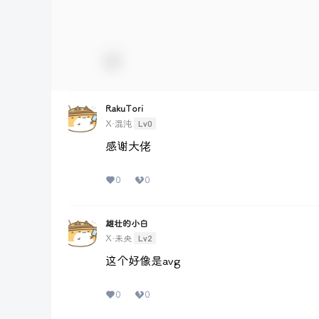
RakuTori
Lv0
X·混沌
感谢大佬
0
0
雄壮的小白
Lv2
X·未央
这个好像是avg
0
0