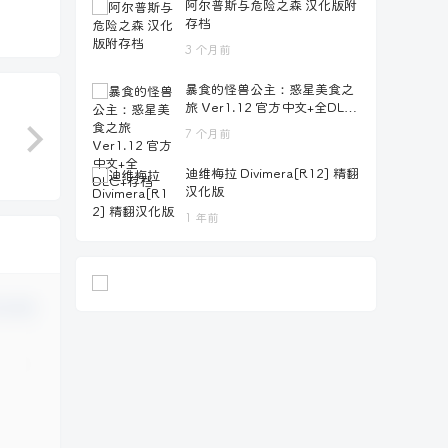
阿尔普斯与危险之森 汉化版附
存档
3 个月前
暴食的怪兽公主：惑星美食之
旅 Ver1.12 官方中文+全DLC
+存档
7 个月前
迪维梅拉 Divimera[R12] 精翻
汉化版
1 年前
认修改