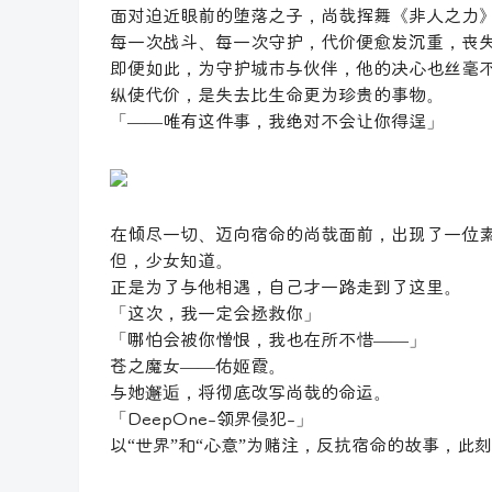
面对迫近眼前的堕落之子，尚哉挥舞《非人之力
每一次战斗、每一次守护，代价便愈发沉重，丧
即便如此，为守护城市与伙伴，他的决心也丝毫
纵使代价，是失去比生命更为珍贵的事物。
「——唯有这件事，我绝对不会让你得逞」
在倾尽一切、迈向宿命的尚哉面前，出现了一位
但，少女知道。
正是为了与他相遇，自己才一路走到了这里。
「这次，我一定会拯救你」
「哪怕会被你憎恨，我也在所不惜——」
苍之魔女——佑姬霞。
与她邂逅，将彻底改写尚哉的命运。
「DeepOne-领界侵犯-」
以“世界”和“心意”为赌注，反抗宿命的故事，此