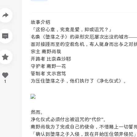
故事介绍
『这份心意，究竟是爱，抑或诅咒？』
名唤《堕落之子》的异形灾厄屡次出没的城市—
面对接踵而至的空前危机，有人挺身而出与之对
宗主 斋野尚哉
开路者 比奈森沙耶
守护者 斋野一花
管制者 文示宫笃
为压住堕落之子，他们执行了《净化仪式》。
1
然而。
净化仪式必须付出被诅咒的“代价”。
斋野尚哉为了完成自己的使命，不惜赌上一切誓
「确认到堕落之子入侵，现在开始压住领界侵犯