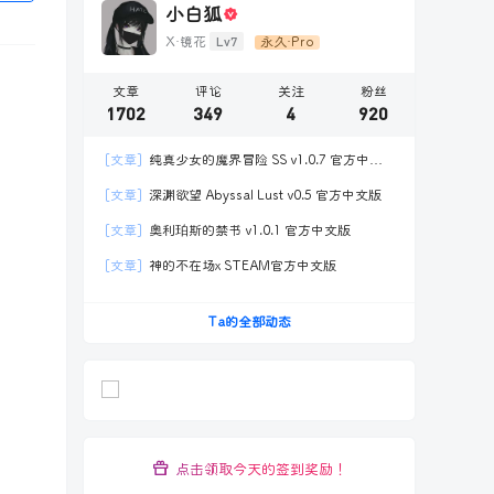
小白狐
Lv7
X·镜花
永久·Pro
文章
评论
关注
粉丝
1702
349
4
920
[文章]
纯真少女的魔界冒险 SS v1.0.7 官方中文
版
[文章]
深渊欲望 Abyssal Lust v0.5 官方中文版
[文章]
奥利珀斯的禁书 v1.0.1 官方中文版
[文章]
神的不在场x STEAM官方中文版
Ta的全部动态
点击领取今天的签到奖励！