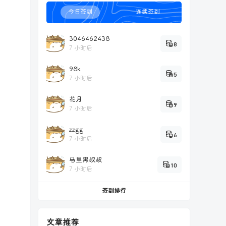
今日签到
连续签到
3046462438
8
7 小时后
98k
5
7 小时后
花月
9
7 小时后
zzgg
6
7 小时后
马里黑叔叔
10
7 小时后
签到排行
文章推荐