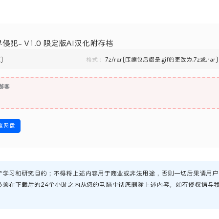
界侵犯- V1.0 限定版AI汉化附存档
]
格式：
7z/rar[压缩包后缀是.gif的更改为.7z或.rar]
游客
度网盘
于学习和研究目的；不得将上述内容用于商业或非法用途，否则一切后果请用户
必须在下载后的24个小时之内从您的电脑中彻底删除上述内容。如有侵权请与