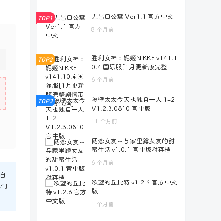
无出口公寓 Ver1.1 官方中文
TOP1
8 个月前
胜利女神：妮姬NIKKE v141.1
TOP2
0.4 国际服[1月更新版完整剧
情带指令代码]
6 个月前
隔壁太太今天也独自一人 1+2
TOP3
V1.2.3.0810 官中版
11 个月前
网恋女友～与家里蹲女友的甜
蜜生活 v1.0.1 官中版附存档
6 个月前
自
欲望的丘比特 v1.2.6 官方中文
我们
版
1 个月前