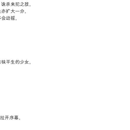
》诛杀来犯之敌。
失亦扩大一分。
不会动摇。
素昧平生的少女。
刻拉开序幕。