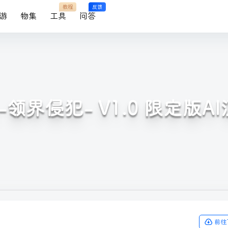
教程
反馈
游
物集
工具
问答
e-领界侵犯- V1.0 限定版
前往