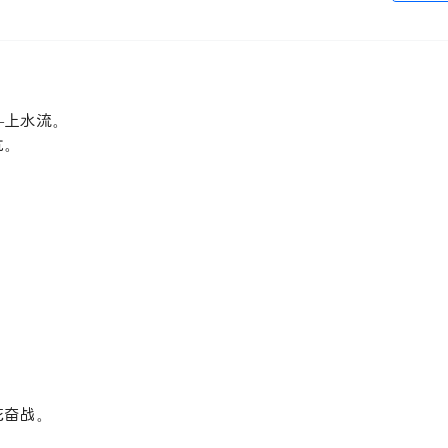
—上水流。
抗。
死奋战。
」