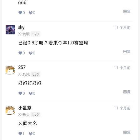
666
回复
0
0
sky
11 个月前
Lv3
X·琉璃
已经0.9了吗？看来今年1.0有望啊
回复
0
0
257
11 个月前
Lv0
X·混沌
好好好好好
回复
0
0
小星怒
11 个月前
Lv2
X·未央
久闻大名
回复
1
0