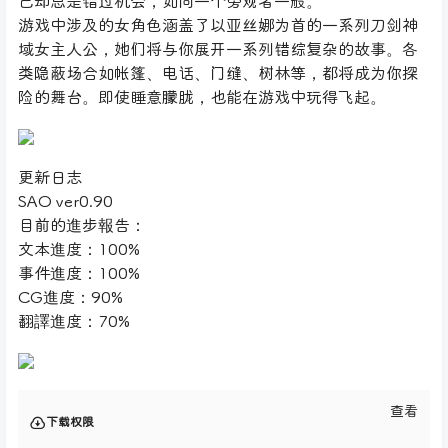
己却总是错过机会，如同一个旁观者一般。
游戏中涉及的女角色涵盖了以亚丝娜为首的一系列刀剑神
域女主人公，她们将与你展开一系列错综复杂的故事。各
类隐蔽场合如帐篷、电话、门缝、树林等，都将成为你探
险的舞台。即使睡意朦胧，也能在游戏中玩得飞起。
更新日志
SAO ver0.90
目前的進步報告：
文本進度：100%
事件進度：100%
CG進度：90%
翻譯進度：70%
查看
下载权限