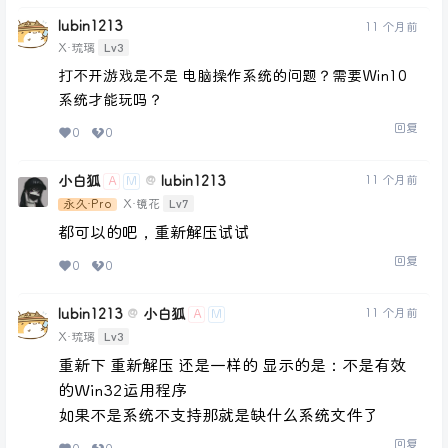
lubin1213
11 个月前
Lv3
X·琉璃
打不开游戏是不是 电脑操作系统的问题？需要Win10
系统才能玩吗？
回复
0
0
小白狐
lubin1213
11 个月前
@
A
M
Lv7
永久·Pro
X·镜花
都可以的吧，重新解压试试
回复
0
0
lubin1213
小白狐
11 个月前
@
A
M
Lv3
X·琉璃
重新下 重新解压 还是一样的 显示的是：不是有效
的Win32运用程序
如果不是系统不支持那就是缺什么系统文件了
回复