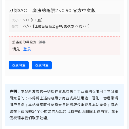
刀剑SAO：魔法的陷阱2 v0.90 官方中文版
大小：
5.1G[PC版]
格式：
7z/rar[压缩包后缀是.gif的更改为.7z或.rar]
您当前的等级为
游客
请先
登录
百度网盘
百度网盘
声明：
本站所发布的一切软件资源均来自于互联网仅限用于学习和
研究目的；不得将上述内容用于商业或非法用途，否则一切后果请
用户自负；本站所有软件信息来自网络版权争议与本站无关；您必
须在下载后的24个小时之内从您的电脑中彻底删除上述内容。如有
侵权请与我们联系处理。