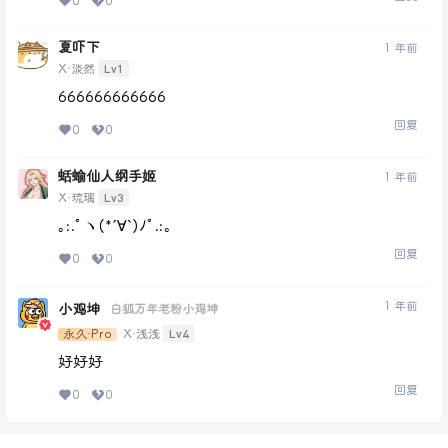
0
0
夏吓下
1 年前
Lv1
X·淡然
666666666666
回复
0
0
蛞蝓仙人纲手姬
1 年前
Lv3
X·琉璃
｡:.ﾟヽ(*´∀`)ﾉﾟ.:｡
回复
0
0
1 年前
小鸡坤
白狐万年老粉小鸡坤
Lv4
永久·Pro
X·浅浅
好好好
回复
0
0