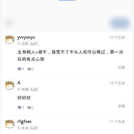
提交
yvvyuvyu
10 个月前
Lv1
X·淡然
主角桐人+被牛，接受不了牛头人的可以略过，第一次
玩的有点心烦
回复
0
0
A
10 个月前
Lv3
X·琉璃
好好好
回复
0
0
rfgfses
11 个月前
Lv2
X·未央