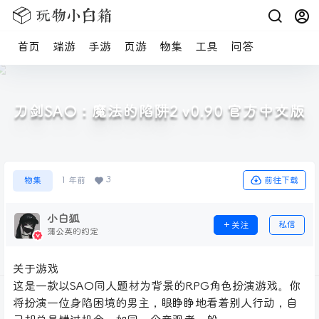
首页
端游
手游
页游
物集
工具
问答
刀剑SAO：魔法的陷阱2 v0.90 官方中文版
3
前往下载
物集
1 年前
小白狐
私信
关注
蒲公英的约定
关于游戏
这是一款以SAO同人题材为背景的RPG角色扮演游戏。你
将扮演一位身陷困境的男主，眼睁睁地看着别人行动，自