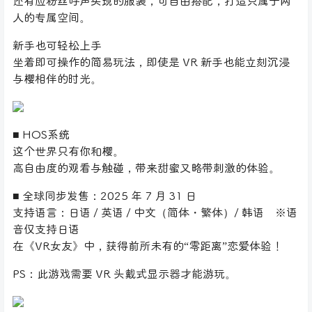
还有应粉丝呼声实现的服装，可自由搭配，打造只属于两
人的专属空间。
新手也可轻松上手
坐着即可操作的简易玩法，即使是 VR 新手也能立刻沉浸
与樱相伴的时光。
■ HOS系统
这个世界只有你和樱。
高自由度的观看与触碰，带来甜蜜又略带刺激的体验。
■ 全球同步发售：2025 年 7 月 31 日
支持语言：日语 / 英语 / 中文（简体・繁体）/ 韩语 ※语
音仅支持日语
在《VR女友》中，获得前所未有的“零距离”恋爱体验！
PS：此游戏需要 VR 头戴式显示器才能游玩。