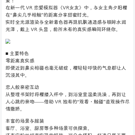
爱！
在新一代 VR 恋爱模拟器《VR女友》中，与女主角夕阳樱
在“鼻尖几乎相触”的距离分享甜蜜时光。
实时全光源渲染与全新着色器再现肌肤通透感与眼眸水润
光泽，戴上 VR 头显，前所未有的真实感瞬间环绕你。
■ 主要特色
零距离真实感
即便近到鼻尖相碰也毫无破绽，樱轻轻呼吸的气息都让人
沉浸其中。
恋人般亲密互动
从整理书架时将樱搂入怀中，到浴室里温柔洗澡，再到让
人心跳的亲吻——借助 VR 独有的“观看・触碰”直观操作尽
情撒娇。
丰富的场景与服装
客厅、浴室、厨房等多种场景可供探索。