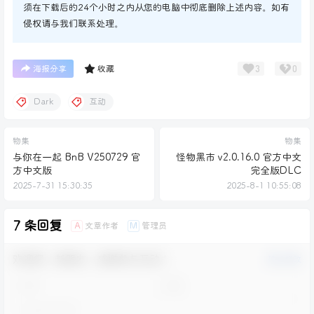
须在下载后的24个小时之内从您的电脑中彻底删除上述内容。如有
侵权请与我们联系处理。
3
0
海报分享
收藏
Dark
互动
物集
物集
与你在一起 BnB V250729 官
怪物黑市 v2.0.16.0 官方中文
方中文版
完全版DLC
2025-7-31 15:30:35
2025-8-1 10:55:08
7 条回复
文章作者
管理员
A
M
欢迎您，新朋友，感谢参与互动！
确认修改