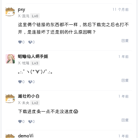
pxy
11 个月前
Lv0
X·混沌
这里俩个链接的东西都不一样，然后下载完之后也打不
开，是连接坏了还是别的什么原因啊？
回复
0
0
蛞蝓仙人纲手姬
1 年前
Lv3
X·琉璃
｡:.ﾟヽ(*´∀`)ﾉﾟ.:｡
回复
0
0
雄壮的小白
1 年前
Lv2
X·未央
下载进度条一点不走没速度😱
回复
0
0
demoVi
1 年前