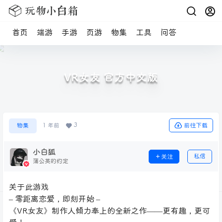
首页
端游
手游
页游
物集
工具
问答
VR女友 官方中文版
3
前往下载
物集
1 年前
小白狐
私信
关注
蒲公英的约定
关于此游戏
– 零距离恋爱，即刻开始 –
《VR女友》制作人倾力奉上的全新之作——更有趣，更可