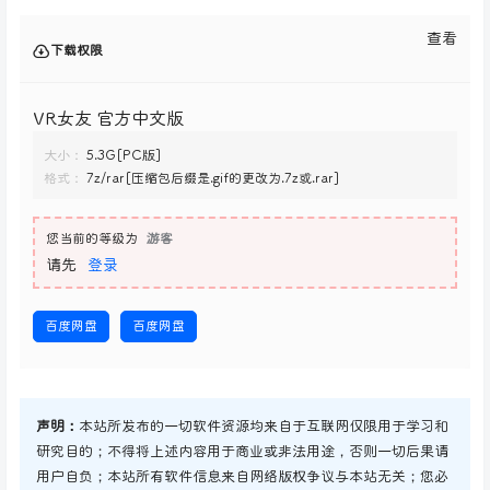
查看
下载权限
VR女友 官方中文版
大小：
5.3G[PC版]
格式：
7z/rar[压缩包后缀是.gif的更改为.7z或.rar]
您当前的等级为
游客
请先
登录
百度网盘
百度网盘
声明：
本站所发布的一切软件资源均来自于互联网仅限用于学习和
研究目的；不得将上述内容用于商业或非法用途，否则一切后果请
用户自负；本站所有软件信息来自网络版权争议与本站无关；您必