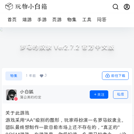
首页
端游
手游
页游
物集
工具
问答
罗马的奴隶 Ver2.7.2 官方中文版
3
前往下载
物集
1 年前
小白狐
私信
关注
蒲公英的约定
关于此游戏
游戏采用“AA”级别的图形，玩家将扮演一名罗马奴隶主。
团队最终想制作一款目前市场上还不存在的，“真正的”