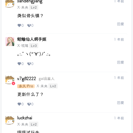
sandengjiang
1 年前
Lv2
X·未央
类似骨头镇？
回复
0
0
蛞蝓仙人纲手姬
1 年前
Lv3
X·琉璃
｡:.ﾟヽ(*´∀`)ﾉﾟ.:｡
回复
0
0
1 年前
v7g82222
gal品鉴人
Lv2
永久·Pro
X·未央
更新什么了？
回复
0
0
luckzhai
1 年前
Lv2
X·未央
嘎嘎试玩先