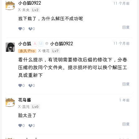
小白狐0922
11 个月前
Lv2
X·未央
我下载了，为什么解压不成功呢
回复
0
0
小白狐
小白狐0922
11 个月前
@
A
M
Lv7
永久·Pro
X·镜花
看什么提示，有说明需要修改后缀的修改下，分卷
压缩的放同个文件夹。提示损坏的可以换个解压工
具或重新下
回复
0
0
花鸟酱
1 年前
Lv0
X·混沌
脸太丑了
回复
0
0