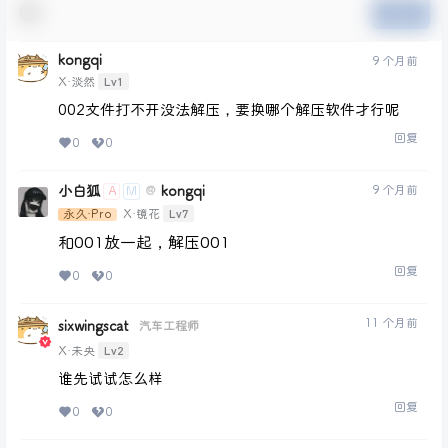
提交
kongqi
9 个月前
Lv1
X·淡然
002文件打不开没法解压，要换哪个解压软件才行呢
回复
0
0
小白狐
kongqi
9 个月前
@
A
M
Lv7
永久·Pro
X·镜花
和001放一起，解压001
回复
0
0
11 个月前
sixwingscat
汽车工程师
Lv2
X·未央
谁先试试怎么样
回复
0
0