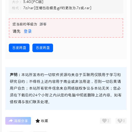
大小：
5.4G[PC版]
格式：
7z/rar[压缩包后缀是.gif的更改为.7z或.rar]
您当前的等级为
游客
请先
登录
百度网盘
百度网盘
声明：
本站所发布的一切软件资源均来自于互联网仅限用于学习和
研究目的；不得将上述内容用于商业或非法用途，否则一切后果请
用户自负；本站所有软件信息来自网络版权争议与本站无关；您必
须在下载后的24个小时之内从您的电脑中彻底删除上述内容。如有
侵权请与我们联系处理。
3
0
海报分享
收藏