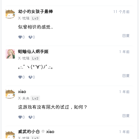
幼小的女孩子最棒
11 个月前
Lv3
X·琉璃
似曾相识的感觉..
回复
0
0
蛞蝓仙人纲手姬
1 年前
Lv3
X·琉璃
｡:.ﾟヽ(*´∀`)ﾉﾟ.:｡
回复
0
0
xiao
1 年前
Lv2
X·未央
这游戏有没有屌大的试过，如何？
回复
0
0
威武的小白
xiao
@
1 年前
Lv3
X·琉璃