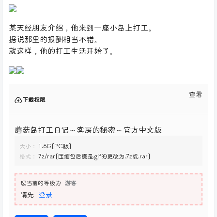
某天经朋友介绍，他来到一座小岛上打工。
据说那里的报酬相当不错。
就这样，他的打工生活开始了。
查看
下载权限
蘑菇岛打工日记～客房的秘密～官方中文版
大小：
1.6G[PC版]
格式：
7z/rar[压缩包后缀是.gif的更改为.7z或.rar]
您当前的等级为
游客
请先
登录