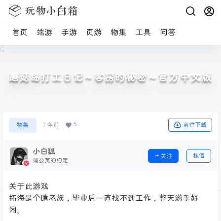
首页
端游
手游
页游
物集
工具
问答
蘑菇岛打工日记～客房的秘密～官方中文版
5
前往下载
物集
1 年前
小白狐
私信
关注
蒲公英的约定
关于此游戏
拓海是个啃老族，毕业后一直找不到工作，整天游手好
闲。