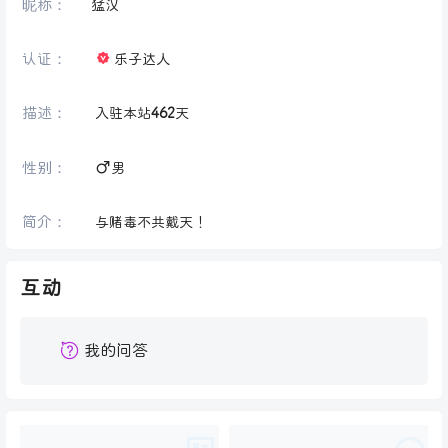
昵称：
猛汉
认证：
乐子达人
描述：
入驻本站
462
天
性别：
男
简介：
与赌毒不共戴天！
互动
我的问答