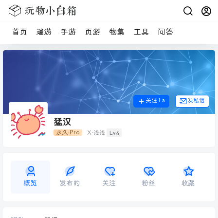
首页
端游
手游
页游
物集
工具
问答
关注Ta
发私信
猛汉
Lv4
永久·Pro
X·浅浅
概览
发布的
关注
粉丝
收藏