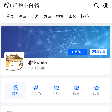
首页
端游
手游
页游
物集
工具
问答
关注Ta
发私信
清空sama
Lv0
X·混沌
概览
发布的
关注
粉丝
收藏