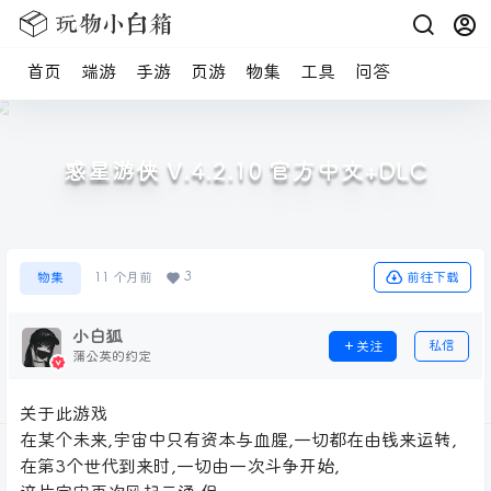
首页
端游
手游
页游
物集
工具
问答
惑星游侠 V.4.2.10 官方中文+DLC
3
前往下载
物集
11 个月前
小白狐
私信
关注
蒲公英的约定
关于此游戏
在某个未来,宇宙中只有资本与血腥,一切都在由钱来运转,
在第3个世代到来时,一切由一次斗争开始,