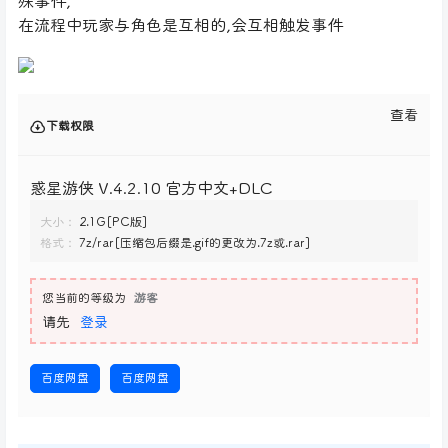
殊事件,
在流程中玩家与角色是互相的,会互相触发事件
查看
下载权限
惑星游侠 V.4.2.10 官方中文+DLC
大小：
2.1G[PC版]
格式：
7z/rar[压缩包后缀是.gif的更改为.7z或.rar]
您当前的等级为
游客
请先
登录
百度网盘
百度网盘