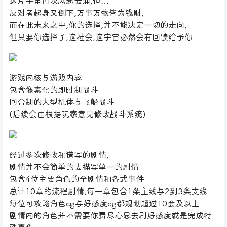
这片宇宙再次风起云涌,但…
反对者起身又倒下,万事万物皆为钱财,
而在此未来之中,你的选择,并不能决定一切的走向,
但只要你选择了,这社会,这宇宙必然会有回馈给予你
游戏内核与游戏内容
包含像素化的即时制战斗
回合制的大型机体与飞船战斗
(后续会由根据玩家意见修改战斗系统)
经过多次修改和谱写的剧情,
剧情并不会简单的去描写单一的剧情
包含4位主要角色的全剧情和各式事件
总计10章的流程剧情,每一章包含1条主线与2到3条支线
每位可攻略角色cg与好感度cg都规划超过10套及以上
剧情内的角色并不需要你费尽心思去刷好感度或是完成特