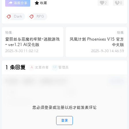
2
0
海报分享
收藏
Dark
RPG
物集
物集
爱丽丝与恶魔的牢狱~逃脱游戏
凤凰计划 Phoenixes V15 官方
~ ver1.21 AI汉化版
中文版
2025-9-30 11:02:12
2025-9-30 14:46:59
1 条回复
文章作者
管理员
A
M
欢迎您，新朋友，感谢参与互动！
确认修改
您必须登录或注册以后才能发表评论
登录