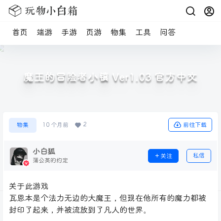
首页
端游
手游
页游
物集
工具
问答
魔王的冒险者小镇 Ver1.03 官方中文
2
前往下载
物集
10 个月前
小白狐
私信
关注
蒲公英的约定
关于此游戏
瓦恩本是个法力无边的大魔王，但现在他所有的魔力都被
封印了起来，并被流放到了凡人的世界。