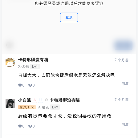
您必须登录或注册以后才能发表评论
登录
提交
卡特琳娜没有喵
7 个月前
Lv1
X·淡然
白狐大大，去码改快捷后缀老是无效怎么解决呢
回复
0
0
小白狐
卡特琳娜没有喵
7 个月前
@
A
M
Lv7
永久·Pro
X·镜花
后缀有提示要改才改，没说明要改的不用改
回复
0
0