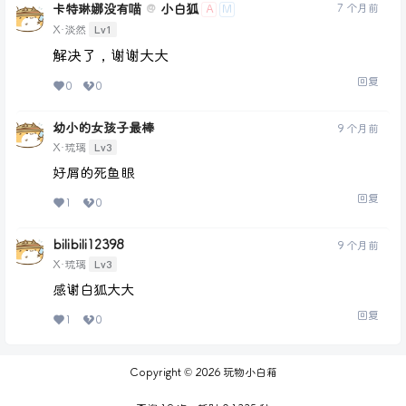
卡特琳娜没有喵
小白狐
7 个月前
@
A
M
Lv1
X·淡然
解决了，谢谢大大
回复
0
0
幼小的女孩子最棒
9 个月前
Lv3
X·琉璃
好屑的死鱼眼
回复
1
0
bilibili12398
9 个月前
Lv3
X·琉璃
感谢白狐大大
回复
1
0
Copyright © 2026
玩物小白箱