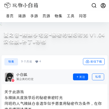
首页
端游
手游
页游
物集
工具
问答
夏之音~辣妹与宅男~秘密的课后时光 V1.04
汉化版+补丁+存档
4
前往下载
物集
9 个月前
小白狐
私信
关注
蒲公英的约定
关于此游戏
与辣妹共度放学后的秘密亲密时光
同班的人气辣妹白音透华似乎愿意用秘密作为条件，在你