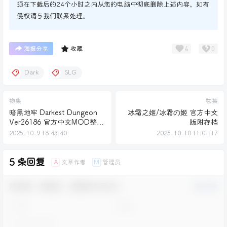
须在下载后的24个小时之内从您的电脑中彻底删除上述内容。如有
侵权请与我们联系处理。
4
0
海报分享
收藏
Dark
SLG
物集
物集
暗黑地牢 Darkest Dungeon
冰霜之姬/冰霜の姬 官方中文
Ver26186 官方中文MOD整合
版附存档
版
2025-10-9 16:43:40
2025-10-10 11:01:17
5 条回复
文章作者
管理员
A
M
欢迎您，新朋友，感谢参与互动！
确认修改