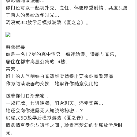
家尽情阅读漫画…
你们还可以一起玩扑克、烹饪、体验厚重剧情，共度只属
于两人的美妙放学时光…
沉浸式3D放学后模拟游戏《夏之音》。
游戏概要
你是一名17岁的高中宅男，痴迷动漫、漫画与音乐。
居住在都市高层公寓的14楼。
某天，
班上的人气辣妹白音透华突然提出要来你家看漫画
作为阅读漫画的交换，她默许你随意使用她…
随着你们日渐亲密，
一起打牌、共进晚餐、阳台聊天、浴室突袭…
她还会向你透露无人知晓的秘密…？
沉浸式3D放学后模拟游戏《夏之音》。
请尽情享受你与透华之间，珍贵而梦幻的专属放学后时
光。